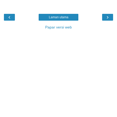
‹
›
Laman utama
Papar versi web