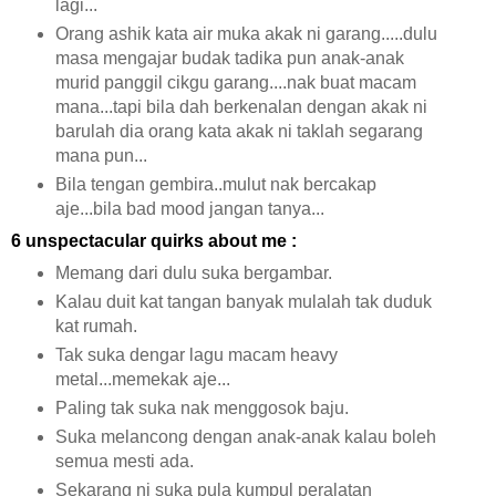
lagi...
Orang ashik kata air muka akak ni garang.....dulu
masa mengajar budak tadika pun anak-anak
murid panggil cikgu garang....nak buat macam
mana...tapi bila dah berkenalan dengan akak ni
barulah dia orang kata akak ni taklah segarang
mana pun...
Bila tengan gembira..mulut nak bercakap
aje...bila bad mood jangan tanya...
6 unspectacular quirks about me :
Memang dari dulu suka bergambar.
Kalau duit kat tangan banyak mulalah tak duduk
kat rumah.
Tak suka dengar lagu macam heavy
metal...memekak aje...
Paling tak suka nak menggosok baju.
Suka melancong dengan anak-anak kalau boleh
semua mesti ada.
Sekarang ni suka pula kumpul peralatan