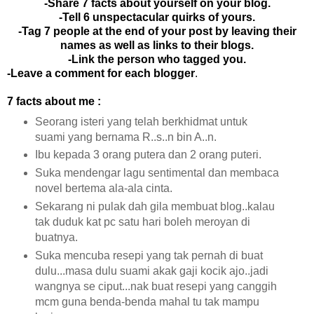
-Share 7 facts about yourself on your blog.
-Tell 6 unspectacular quirks of yours.
-Tag 7 people at the end of your post by leaving their
names as well as links to their blogs.
-Link the person who tagged you.
-Leave a comment for each blogger
.
7 facts about me :
Seorang isteri yang telah berkhidmat untuk
suami yang bernama R..s..n bin A..n.
Ibu kepada 3 orang putera dan 2 orang puteri.
Suka mendengar lagu sentimental dan membaca
novel bertema ala-ala cinta.
Sekarang ni pulak dah gila membuat blog..kalau
tak duduk kat pc satu hari boleh meroyan di
buatnya.
Suka mencuba resepi yang tak pernah di buat
dulu...masa dulu suami akak gaji kocik ajo..jadi
wangnya se ciput...nak buat resepi yang canggih
mcm guna benda-benda mahal tu tak mampu