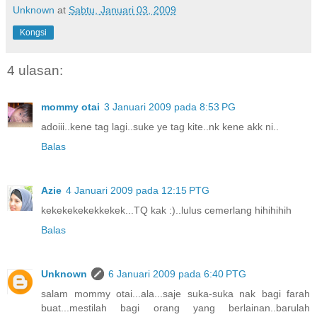
Unknown
at
Sabtu, Januari 03, 2009
Kongsi
4 ulasan:
mommy otai
3 Januari 2009 pada 8:53 PG
adoiii..kene tag lagi..suke ye tag kite..nk kene akk ni..
Balas
Azie
4 Januari 2009 pada 12:15 PTG
kekekekekekkekek...TQ kak :)..lulus cemerlang hihihihih
Balas
Unknown
6 Januari 2009 pada 6:40 PTG
salam mommy otai...ala...saje suka-suka nak bagi farah
buat...mestilah bagi orang yang berlainan..barulah