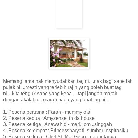
Memang lama nak menyudahkan tag ni....nak bagi sape lah
pulak ni....mesti yang terlebih rajin yang boleh buat tag
ni....kita tenguk sape yang kena.....tapi jangan marah
dengan akak tau...marah pada yang buat tag ni....
1. Peserta pertama : Farah - mummy otai
2. Peserta kedua : Amysensei in da house
3. Peserta ke tiga : Anawahid - mari..jom...singgah
4. Peserta ke empat : Princessharyati- sumber inspirasiku
5. Peserta ke lima : Chef Ah Mat Gebu - dapur tanpa