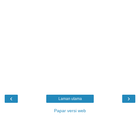
‹
›
Laman utama
Papar versi web