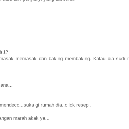
h 1?
l masak memasak dan baking membaking. Kalau dia sudi 
ana...
endeco...suka gi rumah dia..cilok resepi.
jangan marah akak ye...