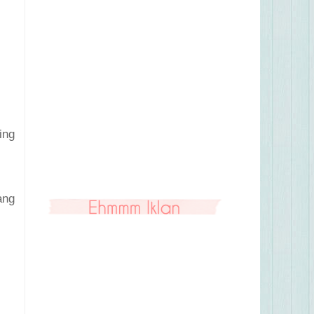
ing
ang