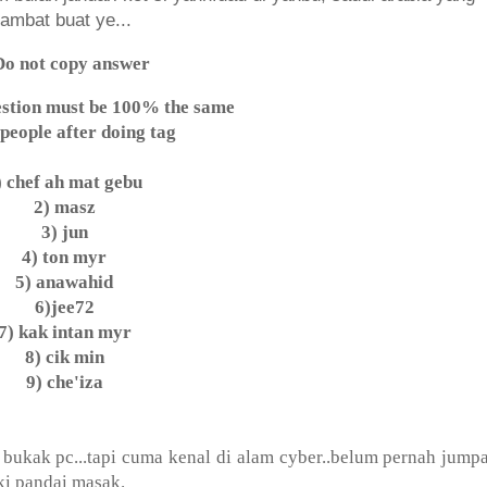
lambat buat ye...
Do not copy answer
estion must be 100% the same
 people after doing tag
) chef ah mat gebu
2) masz
3) jun
4) ton myr
5) anawahid
6)jee72
7) kak intan myr
8) cik min
9) che'iza
 bukak pc...tapi cuma kenal di alam cyber..belum pernah jumpa
laki pandai masak.