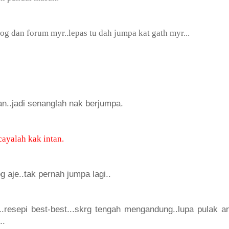
og dan forum myr..lepas tu dah jumpa kat gath myr...
n..jadi senanglah nak berjumpa.
cayalah kak intan.
g aje..tak pernah jumpa lagi..
..resepi best-best...skrg tengah mengandung..lupa pulak a
..