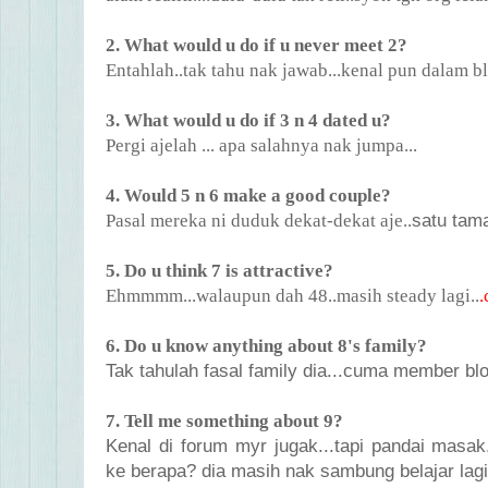
2. What would u do if u never meet 2?
Entahlah..tak tahu nak jawab...kenal pun dalam bl
3. What would u do if 3 n 4 dated u?
Pergi ajelah ... apa salahnya nak jumpa...
4. Would 5 n 6 make a good couple?
Pasal mereka ni duduk dekat-dekat aje..
satu tama
5. Do u think 7 is attractive?
Ehmmmm...walaupun dah 48..masih steady lagi..
.
6. Do u know anything about 8's family?
Tak tahulah fasal family dia...cuma member blo
7. Tell me something about 9?
Kenal di forum myr jugak...tapi pandai masak
ke berapa? dia masih nak sambung belajar lagi