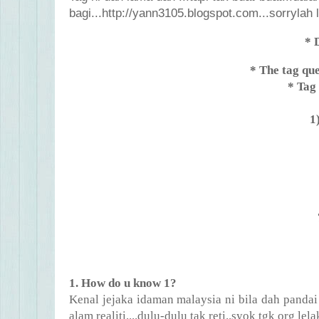
bagi...http://yann3105.blogspot.com...sorrylah 
* 
* The tag qu
* Tag
1
1. How do u know 1?
Kenal jejaka idaman malaysia ni bila dah pandai
alam realiti....dulu-dulu tak reti..syok tgk org le