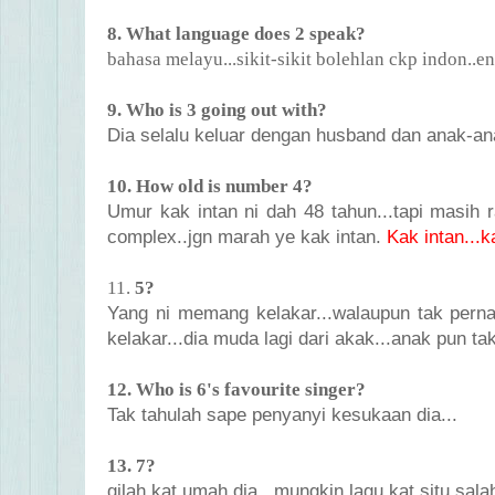
8. What language does 2 speak?
bahasa melayu...sikit-sikit bolehlan ckp indon..en
9. Who is 3 going out with?
Dia selalu keluar dengan husband dan anak-an
10. How old is number 4?
Umur kak intan ni dah 48 tahun...tapi masih 
complex..jgn marah ye kak intan.
Kak intan...k
11.
5?
Yang ni memang kelakar...walaupun tak pernah
kelakar...dia muda lagi dari akak...anak pun tak
12. Who is 6's favourite singer?
Tak tahulah sape penyanyi kesukaan dia...
13. 7?
gilah kat umah dia...mungkin lagu kat situ sala