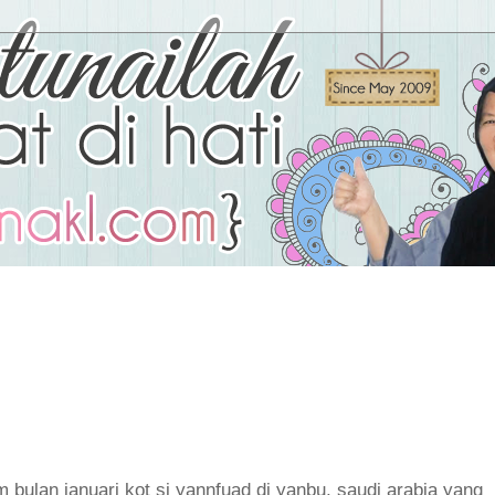
am bulan januari kot si yannfuad di yanbu, saudi arabia yang