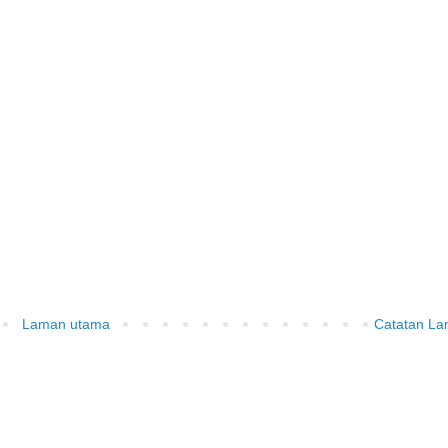
Laman utama
Catatan L