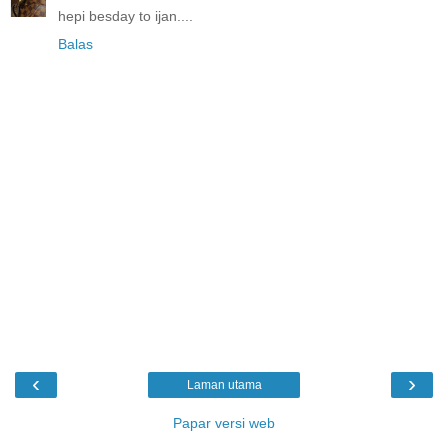
hepi besday to ijan....
Balas
‹
›
Laman utama
Papar versi web