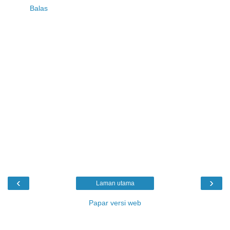
Balas
‹
›
Laman utama
Papar versi web