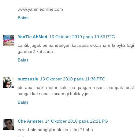
www.yanmieonline.com
Balas
YanTie AhMad
13 Oktober 2010 pada 10:56 PTG
cantik jugak pemandangan kat sana ekk..share la byk2 lagi
gambar2 kat sana..
Balas
suzzsuzie
13 Oktober 2010 pada 11:38 PTG
ok apa naik motor..kak ina jangan risau...nampak best
sangat kat sana...mcam gi holiday je...
Balas
Che Armster
14 Oktober 2010 pada 12:21 PG
errr.. bole panggil mak ina kl tak? haha