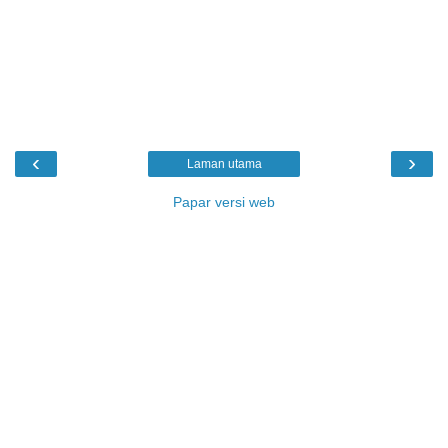
‹
›
Laman utama
Papar versi web