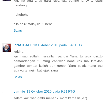
kak ina ada anak dara rupanya.. camne la sy terlepas
pandang ni..
hohohoho...
bila balik malaysia?? hehe
Balas
PINATBATE
13 Oktober 2010 pada 9:48 PTG
kakIna,
jgn risau sgtlah..Insyaallah pandai Yana tu jaga diri..tp
pemandangan tu mmg cantiklah..nanti kak Ina letaklah
gambar tempat kuliah dan rumah Yana pulak..mana tau
ada yg teringin ikut jejak Yana
Balas
yanmie
13 Oktober 2010 pada 9:51 PTG
salam kak, wah gmbr menarik..mcm kt mesia je :)