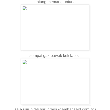
untung memang untung
sempat gak bawak kek lapis..
saje suruh tali barut rasa (gambar zaid.com..tq)