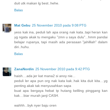
duit utk makan lg best..hehe.
Balas
Mat Gebu
25 November 2010 pada 9:08 PTG
yess kak ina, peduli lah apa orang nak kata..tapi heran kan
yg ngata akak tu mengaku "zmn u saya dulu"...hmm pandai
belajar rupanya, tapi masih ada perasaan "jahilliah" dalam
diri..huhu.
Balas
ZanaNordin
25 November 2010 pada 9:42 PTG
haish....ada jer kat mana2 si anoy nie...
peduli ler apa pun org nak kata kak..hak kita duit kita....yg
penting akak tak menyusahkan sapa
buat apa bergaya hebat tp hutang keliling pinggang kan
kak....biar murah janji CASH.
wahhh...byk nyer baju oren