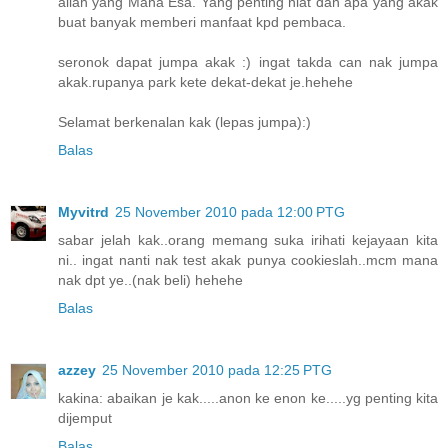
allah yang Maha Esa. Yang penting niat dan apa yang akak
buat banyak memberi manfaat kpd pembaca.
seronok dapat jumpa akak :) ingat takda can nak jumpa
akak.rupanya park kete dekat-dekat je.hehehe
Selamat berkenalan kak (lepas jumpa):)
Balas
Myvitrd
25 November 2010 pada 12:00 PTG
sabar jelah kak..orang memang suka irihati kejayaan kita
ni.. ingat nanti nak test akak punya cookieslah..mcm mana
nak dpt ye..(nak beli) hehehe
Balas
azzey
25 November 2010 pada 12:25 PTG
kakina: abaikan je kak.....anon ke enon ke.....yg penting kita
dijemput
Balas