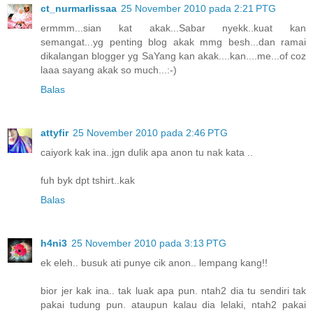
ct_nurmarlissaa
25 November 2010 pada 2:21 PTG
ermmm...sian kat akak...Sabar nyekk..kuat kan
semangat...yg penting blog akak mmg besh...dan ramai
dikalangan blogger yg SaYang kan akak....kan....me...of coz
laaa sayang akak so much...:-)
Balas
attyfir
25 November 2010 pada 2:46 PTG
caiyork kak ina..jgn dulik apa anon tu nak kata ..
fuh byk dpt tshirt..kak
Balas
h4ni3
25 November 2010 pada 3:13 PTG
ek eleh.. busuk ati punye cik anon.. lempang kang!!
bior jer kak ina.. tak luak apa pun. ntah2 dia tu sendiri tak
pakai tudung pun. ataupun kalau dia lelaki, ntah2 pakai