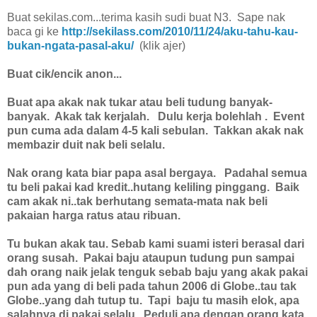
Buat sekilas.com...terima kasih sudi buat N3. Sape nak
baca gi ke
http://sekilass.com/2010/11/24/aku-tahu-kau-
bukan-ngata-pasal-aku/
(klik ajer)
Buat cik/encik anon...
Buat apa akak nak tukar atau beli tudung banyak-
banyak. Akak tak kerjalah. Dulu kerja bolehlah . Event
pun cuma ada dalam 4-5 kali sebulan. Takkan akak nak
membazir duit nak beli selalu.
Nak orang kata biar papa asal bergaya. Padahal semua
tu beli pakai kad kredit..hutang keliling pinggang. Baik
cam akak ni..tak berhutang semata-mata nak beli
pakaian harga ratus atau ribuan.
Tu bukan akak tau. Sebab kami suami isteri berasal dari
orang susah. Pakai baju ataupun tudung pun sampai
dah orang naik jelak tenguk sebab baju yang akak pakai
pun ada yang di beli pada tahun 2006 di Globe..tau tak
Globe..yang dah tutup tu. Tapi baju tu masih elok, apa
salahnya di pakai selalu. Peduli apa dengan orang kata.