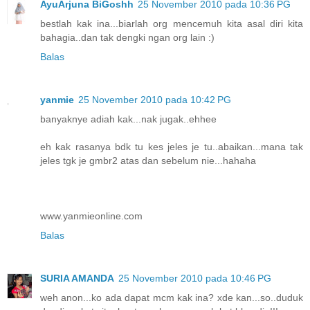
AyuArjuna BiGoshh
25 November 2010 pada 10:36 PG
bestlah kak ina...biarlah org mencemuh kita asal diri kita
bahagia..dan tak dengki ngan org lain :)
Balas
yanmie
25 November 2010 pada 10:42 PG
banyaknye adiah kak...nak jugak..ehhee
eh kak rasanya bdk tu kes jeles je tu..abaikan...mana tak
jeles tgk je gmbr2 atas dan sebelum nie...hahaha
www.yanmieonline.com
Balas
SURIA AMANDA
25 November 2010 pada 10:46 PG
weh anon...ko ada dapat mcm kak ina? xde kan...so..duduk