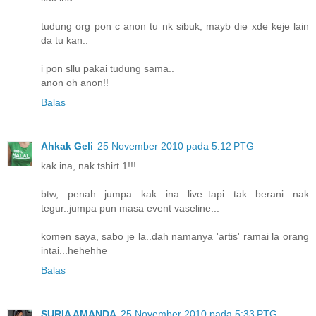
tudung org pon c anon tu nk sibuk, mayb die xde keje lain
da tu kan..
i pon sllu pakai tudung sama..
anon oh anon!!
Balas
Ahkak Geli
25 November 2010 pada 5:12 PTG
kak ina, nak tshirt 1!!!
btw, penah jumpa kak ina live..tapi tak berani nak
tegur..jumpa pun masa event vaseline...
komen saya, sabo je la..dah namanya 'artis' ramai la orang
intai...hehehhe
Balas
SURIA AMANDA
25 November 2010 pada 5:33 PTG