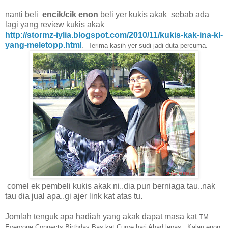
nanti beli
encik/cik enon
beli yer kukis akak sebab ada
lagi yang review kukis akak
http://stormz-iylia.blogspot.com/2010/11/kukis-kak-ina-kl-
yang-meletopp.htm
l
.
Terima kasih yer sudi jadi duta percuma.
comel ek pembeli kukis akak ni..dia pun berniaga tau..nak
tau dia jual apa..gi ajer link kat atas tu.
Jomlah tenguk apa hadiah yang akak dapat masa kat
TM
Everyone Connects Birthday Bas kat Curve hari Ahad lepas. Kalau enon