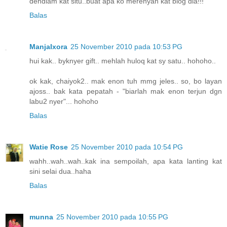
dendiam kat situ..buat apa ko merenyah kat blog dia!!!
Balas
ManjaIxora
25 November 2010 pada 10:53 PG
hui kak.. byknyer gift.. mehlah huloq kat sy satu.. hohoho..
ok kak, chaiyok2.. mak enon tuh mmg jeles.. so, bo layan
ajoss.. bak kata pepatah - "biarlah mak enon terjun dgn
labu2 nyer"... hohoho
Balas
Watie Rose
25 November 2010 pada 10:54 PG
wahh..wah..wah..kak ina sempoilah, apa kata lanting kat
sini selai dua..haha
Balas
munna
25 November 2010 pada 10:55 PG