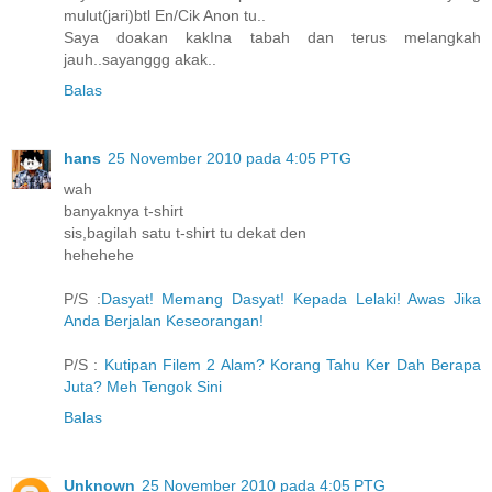
mulut(jari)btl En/Cik Anon tu..
Saya doakan kakIna tabah dan terus melangkah
jauh..sayanggg akak..
Balas
hans
25 November 2010 pada 4:05 PTG
wah
banyaknya t-shirt
sis,bagilah satu t-shirt tu dekat den
hehehehe
P/S :
Dasyat! Memang Dasyat! Kepada Lelaki! Awas Jika
Anda Berjalan Keseorangan!
P/S :
Kutipan Filem 2 Alam? Korang Tahu Ker Dah Berapa
Juta? Meh Tengok Sini
Balas
Unknown
25 November 2010 pada 4:05 PTG