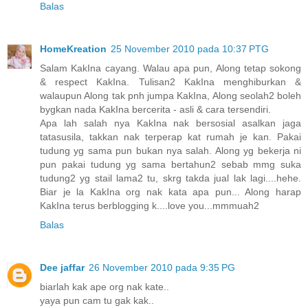
Balas
HomeKreation
25 November 2010 pada 10:37 PTG
Salam KakIna cayang. Walau apa pun, Along tetap sokong
& respect KakIna. Tulisan2 KakIna menghiburkan &
walaupun Along tak pnh jumpa KakIna, Along seolah2 boleh
bygkan nada KakIna bercerita - asli & cara tersendiri.
Apa lah salah nya KakIna nak bersosial asalkan jaga
tatasusila, takkan nak terperap kat rumah je kan. Pakai
tudung yg sama pun bukan nya salah. Along yg bekerja ni
pun pakai tudung yg sama bertahun2 sebab mmg suka
tudung2 yg stail lama2 tu, skrg takda jual lak lagi....hehe.
Biar je la KakIna org nak kata apa pun... Along harap
KakIna terus berblogging k....love you...mmmuah2
Balas
Dee jaffar
26 November 2010 pada 9:35 PG
biarlah kak ape org nak kate..
yaya pun cam tu gak kak..