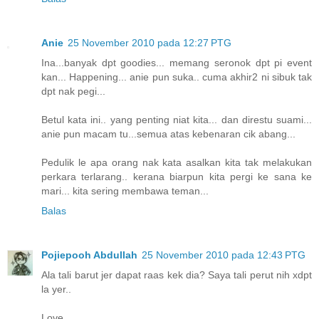
Anie
25 November 2010 pada 12:27 PTG
Ina...banyak dpt goodies... memang seronok dpt pi event
kan... Happening... anie pun suka.. cuma akhir2 ni sibuk tak
dpt nak pegi...
Betul kata ini.. yang penting niat kita... dan direstu suami...
anie pun macam tu...semua atas kebenaran cik abang...
Pedulik le apa orang nak kata asalkan kita tak melakukan
perkara terlarang.. kerana biarpun kita pergi ke sana ke
mari... kita sering membawa teman...
Balas
Pojiepooh Abdullah
25 November 2010 pada 12:43 PTG
Ala tali barut jer dapat raas kek dia? Saya tali perut nih xdpt
la yer..
Love,