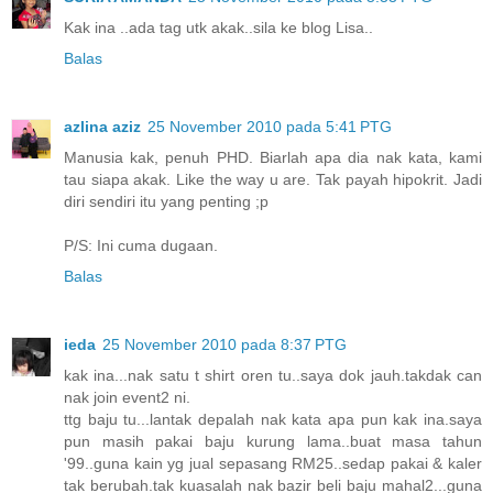
Kak ina ..ada tag utk akak..sila ke blog Lisa..
Balas
azlina aziz
25 November 2010 pada 5:41 PTG
Manusia kak, penuh PHD. Biarlah apa dia nak kata, kami
tau siapa akak. Like the way u are. Tak payah hipokrit. Jadi
diri sendiri itu yang penting ;p
P/S: Ini cuma dugaan.
Balas
ieda
25 November 2010 pada 8:37 PTG
kak ina...nak satu t shirt oren tu..saya dok jauh.takdak can
nak join event2 ni.
ttg baju tu...lantak depalah nak kata apa pun kak ina.saya
pun masih pakai baju kurung lama..buat masa tahun
'99..guna kain yg jual sepasang RM25..sedap pakai & kaler
tak berubah.tak kuasalah nak bazir beli baju mahal2...guna