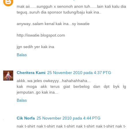
mak aii......sungguh x senonoh anon tuh......lain kali kalu dia
teguq..suruh dia sponsor tudung/baju kak ina..
anyway..salam kenal kak ina...sy iswatie
http://iswatie.blogspot.com
jgn sedih yer kak ina
Balas
Cheritera Kami
25 November 2010 pada 4:37 PTG
akkk..wa jeles owkeyyy...hahahahhaha...
kak moga akk terus giat berbelog dan dpt byk lg
jemputan..go kak ina...
Balas
Cik Norfa
25 November 2010 pada 4:44 PTG
nak t-shirt nak t-shirt nak t-shirt nak t-shirt nak t-shirt nak t-