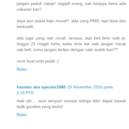
jangan peduli cakap² negatif orang, nak berjaya kena ada
cabaran kan?
saya pun pakai baju murah², ada yang RM8, tapi lawa dan
berkualiti..
ada juga yang nak cecah seratus, tapi beli time sale je,
tinggal 23 ringgit..hehe..kalau time tak sale jangan harap
nak beli, cuma jangan tertipu dengan sale sudah kan??
mcm buat entri pulak ;)
Balas
hazman aka species1980
25 November 2010 pada
2:15 PTG
mak aih.... sure senyum sampai telinga biler dapat bawak
balik goodies yang besh2
Balas