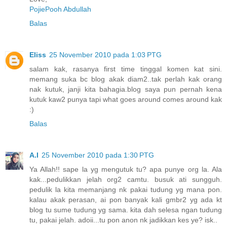
PojiePooh Abdullah
Balas
Eliss
25 November 2010 pada 1:03 PTG
salam kak, rasanya first time tinggal komen kat sini.
memang suka bc blog akak diam2..tak perlah kak orang
nak kutuk, janji kita bahagia.blog saya pun pernah kena
kutuk kaw2 punya tapi what goes around comes around kak
:)
Balas
A.I
25 November 2010 pada 1:30 PTG
Ya Allah!! sape la yg mengutuk tu? apa punye org la. Ala
kak...pedulikkan jelah org2 camtu. busuk ati sungguh.
pedulik la kita memanjang nk pakai tudung yg mana pon.
kalau akak perasan, ai pon banyak kali gmbr2 yg ada kt
blog tu sume tudung yg sama. kita dah selesa ngan tudung
tu, pakai jelah. adoii...tu pon anon nk jadikkan kes ye? isk..