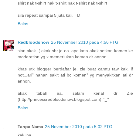
shirt nak t-shirt nak t-shirt nak t-shirt nak t-shirt
sila repeat sampai 5 juta kali. =D
Balas
Redbloodsnow
25 November 2010 pada 4:56 PTG
sian akak :( akak sbr je ea. ape kata akak setkan komen ke
moderation yg x memerlukan komen dr annon.
khas utk blogger berdaftar je. zie buat camtu taw kak. if
not...ari² nahan sakit ati bc komen² yg menyakitkan ati dr
annon.
akak tabah ea. salam kenal dr Zie
(http://princessredbloodsnow.blogspot.com) ^_^
Balas
Tanpa Nama
25 November 2010 pada 5:02 PTG
kak ina...