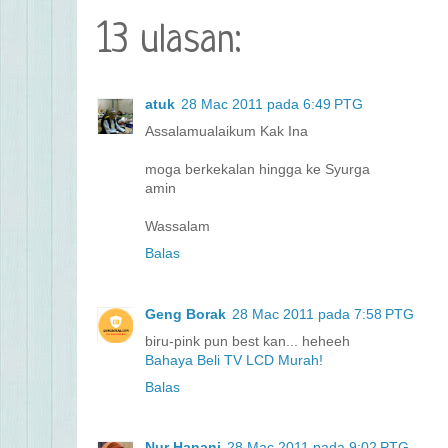
13 ulasan:
atuk
28 Mac 2011 pada 6:49 PTG
Assalamualaikum Kak Ina
moga berkekalan hingga ke Syurga
amin
Wassalam
Balas
Geng Borak
28 Mac 2011 pada 7:58 PTG
biru-pink pun best kan... heheeh
Bahaya Beli TV LCD Murah!
Balas
Nur Hanani
28 Mac 2011 pada 9:02 PTG