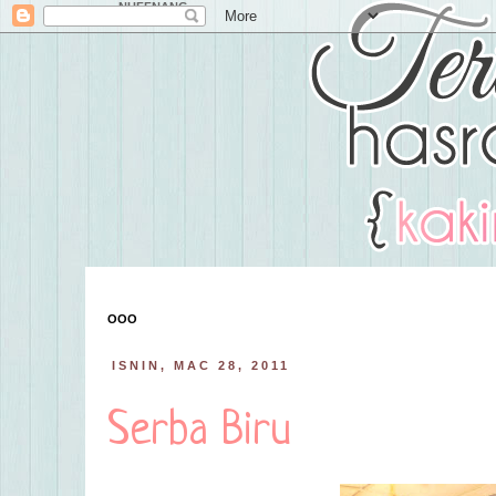
NUFFNANG
OOO
ISNIN, MAC 28, 2011
Serba Biru