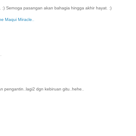
a.. :) Semoga pasangan akan bahagia hingga akhir hayat. :)
me Maqui Miracle..
.
 pengantin..lagi2 dgn kebiruan gitu..hehe..