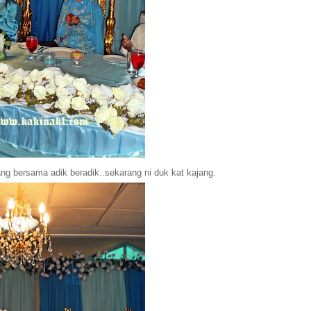
g bersama adik beradik..sekarang ni duk kat kajang.