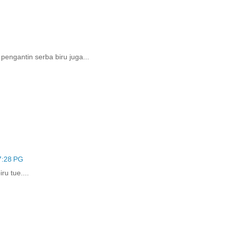
pengantin serba biru juga...
7:28 PG
u tue....