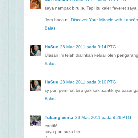
saya nampak biru je..Tapi itu kaler feveret say
Jom baca ni:
Discover Your Miracle with Lancô
Balas
HaSue
28 Mac 2011 pada 9:14 PTG
Ulasan ini telah dialihkan keluar oleh pengarang
Balas
HaSue
28 Mac 2011 pada 9:16 PTG
sy pun peminat biru gak kak..cantiknya pasangan
Balas
Tukang cerita
28 Mac 2011 pada 9:28 PTG
cantik!
saya pun suka biru....
:)