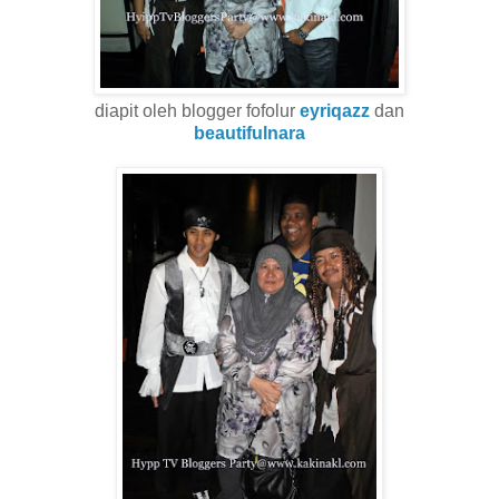
diapit oleh blogger fofolur
eyriqazz
dan
beautifulnara