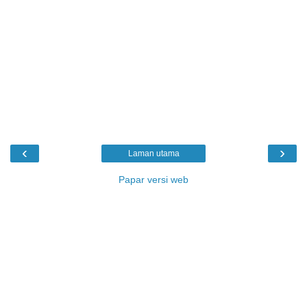
‹
›
Laman utama
Papar versi web