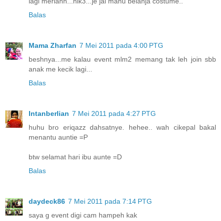
lagi meriahh...hik3...je jai mahu belanja costume..
Balas
Mama Zharfan
7 Mei 2011 pada 4:00 PTG
beshnya...me kalau event mlm2 memang tak leh join sbb
anak me kecik lagi...
Balas
Intanberlian
7 Mei 2011 pada 4:27 PTG
huhu bro eriqazz dahsatnye. hehee.. wah cikepal bakal
menantu auntie =P
btw selamat hari ibu aunte =D
Balas
daydeck86
7 Mei 2011 pada 7:14 PTG
saya g event digi cam hampeh kak