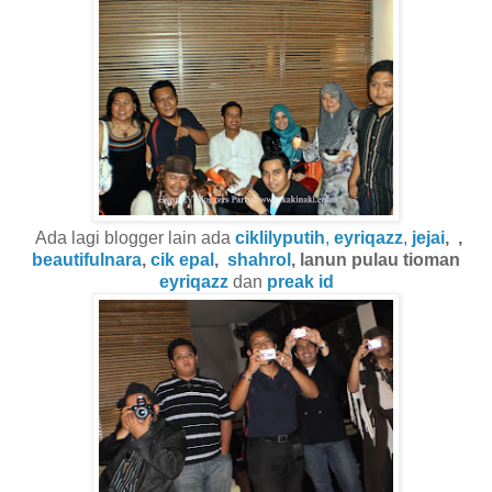
Ada lagi blogger lain ada
ciklilyputih
,
eyriqazz
,
jejai
,
,
beautifulnara
,
cik epal
,
shahrol
, lanun pulau tioman
eyriqazz
dan
preak id