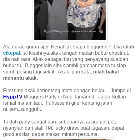
Ala gurau-gurau ajer. Kenal tak siapa blogger ni? Dia iala
h
cikepal
...al kisahnya,akak tengah makan bubur chestnut,
dia nak rasa. Akak sebagai ibu yang penyayang suaplah
bubur tu. Blogger lain sibuk ambil gambar masa tu siap
suruh posing lagi sekali. Akak pun kata,
nilah bakal
menantu akak.
First time akak bertentang mata dengan beliau. Jumpa di
HyppTV
Bloggers Party di
Neo Tamarind, Jalan Sultan
Ismail malam tadi. Fuhsssshh giler kentang jalan
ni..jem..sungguh..
Taklah party sangat pun..sebenarnya acara pot pet,
nyanyian dari staff TM, lucky draw, buat tugasan, dapat
goodies dan dapat makan minum percuma.