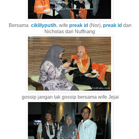
Bersama
ciklilyputih
, wife
preak id
(Nor),
preak id
dan
Nicholas dari Nuffnang
gossip jangan tak gossip bersama wife Jejai