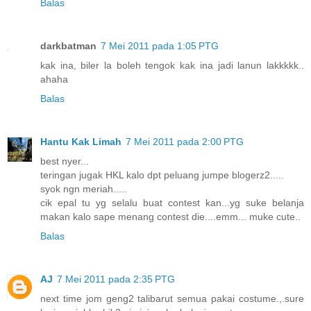
Balas
darkbatman
7 Mei 2011 pada 1:05 PTG
kak ina, biler la boleh tengok kak ina jadi lanun lakkkkk..
ahaha
Balas
Hantu Kak Limah
7 Mei 2011 pada 2:00 PTG
best nyer...
teringan jugak HKL kalo dpt peluang jumpe blogerz2.....
syok ngn meriah.....
cik epal tu yg selalu buat contest kan...yg suke belanja
makan kalo sape menang contest die....emm... muke cute..
Balas
AJ
7 Mei 2011 pada 2:35 PTG
next time jom geng2 talibarut semua pakai costume.,.sure