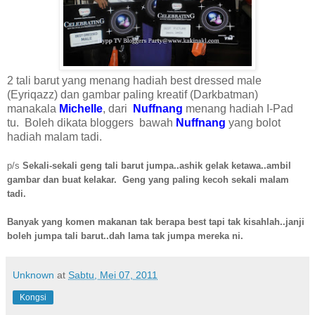
2 tali barut yang menang hadiah best dressed male
(Eyriqazz) dan gambar paling kreatif (Darkbatman)
manakala
Michelle
,
dari
Nuffnang
menang hadiah I-Pad
tu. Boleh dikata bloggers bawah
Nuffnang
yang bolot
hadiah malam tadi.
p/s
Sekali-sekali geng tali barut jumpa..ashik gelak ketawa..ambil
gambar dan buat kelakar. Geng yang paling kecoh sekali malam
tadi.
Banyak yang komen makanan tak berapa best tapi tak kisahlah..janji
boleh jumpa tali barut..dah lama tak jumpa mereka ni.
Unknown
at
Sabtu, Mei 07, 2011
Kongsi