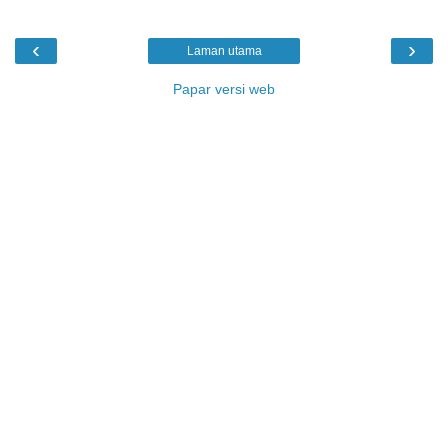
‹
›
Laman utama
Papar versi web