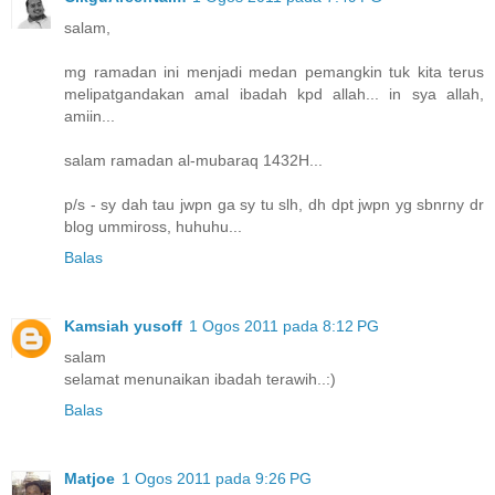
salam,
mg ramadan ini menjadi medan pemangkin tuk kita terus
melipatgandakan amal ibadah kpd allah... in sya allah,
amiin...
salam ramadan al-mubaraq 1432H...
p/s - sy dah tau jwpn ga sy tu slh, dh dpt jwpn yg sbnrny dr
blog ummiross, huhuhu...
Balas
Kamsiah yusoff
1 Ogos 2011 pada 8:12 PG
salam
selamat menunaikan ibadah terawih..:)
Balas
Matjoe
1 Ogos 2011 pada 9:26 PG