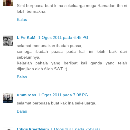
Slmt berpuasa buat k.Ina sekeluarga.moga Ramadan thn ni
lebih bermakna.
Balas
LiFe KaMi
1 Ogos 2011 pada 6:45 PG
selamat menunaikan ibadah puasa,
semoga ibadah puasa pada kali ini lebih baik dari
sebelumnya,
Kejarlah pahala yang berlipat kali ganda yang telah
dijanjikan oleh Allah SWT..:)
Balas
ummiross
1 Ogos 2011 pada 7:08 PG
selamat berpuasa buat kak Ina sekeluarga...
Balas
CikguAreefNaim
1 Ogos 2011 pada 7:49 PG