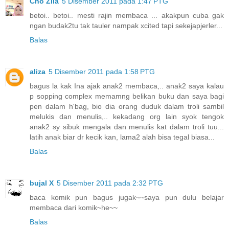
Cho Zila
5 Disember 2011 pada 1:47 PTG
betoi.. betoi.. mesti rajin membaca ... akakpun cuba gak
ngan budak2tu tak tauler nampak xcited tapi sekejapjerler...
Balas
aliza
5 Disember 2011 pada 1:58 PTG
bagus la kak Ina ajak anak2 membaca,.. anak2 saya kalau
p sopping complex memamng belikan buku dan saya bagi
pen dalam h'bag, bio dia orang duduk dalam troli sambil
melukis dan menulis,.. kekadang org lain syok tengok
anak2 sy sibuk mengala dan menulis kat dalam troli tuu...
latih anak biar dr kecik kan, lama2 alah bisa tegal biasa...
Balas
bujal X
5 Disember 2011 pada 2:32 PTG
baca komik pun bagus jugak~~saya pun dulu belajar
membaca dari komik~he~~
Balas