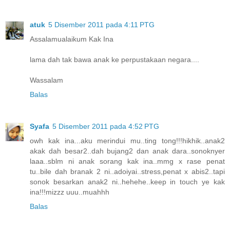
atuk
5 Disember 2011 pada 4:11 PTG
Assalamualaikum Kak Ina
lama dah tak bawa anak ke perpustakaan negara....
Wassalam
Balas
Syafa
5 Disember 2011 pada 4:52 PTG
owh kak ina...aku merindui mu..ting tong!!!hikhik..anak2
akak dah besar2..dah bujang2 dan anak dara..sonoknyer
laaa..sblm ni anak sorang kak ina..mmg x rase penat
tu..bile dah branak 2 ni..adoiyai..stress,penat x abis2..tapi
sonok besarkan anak2 ni..hehehe..keep in touch ye kak
ina!!!mizzz uuu..muahhh
Balas