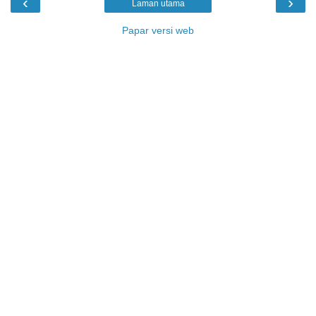
‹
›
Laman utama
Papar versi web