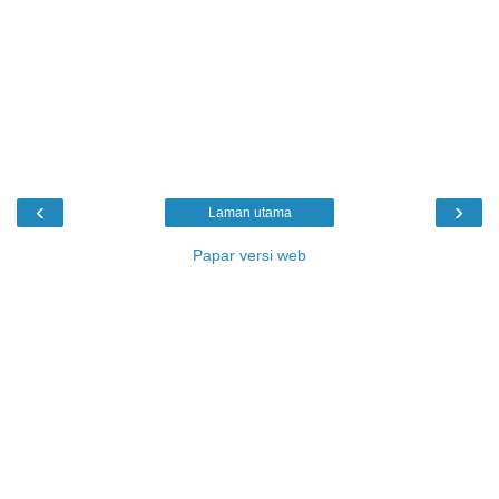
‹
›
Laman utama
Papar versi web