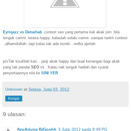
Eyriqazz vs Denaihati
contest seo yang pertama kali akak join..bila
tenguk camni..terasa happy..kalaulah selalu camni..sampai tarikh contest
..alhamdulliah..tapi kalau tak ada rezeki ..redha ajerlah
p/sTak kisahlah kan....janji akak happy dan buat kenangan bagi akak
yang tak pandai
SEO
ini. Kalau nak tenguk hadiah dan syarat
penyertaannya sila ke
SINI YER
Unknown
at
Selasa, Julai 03, 2012
Kongsi
9 ulasan:
AyuArjuna BiGoshh
3 Julai 2012 pada 8:49 PG