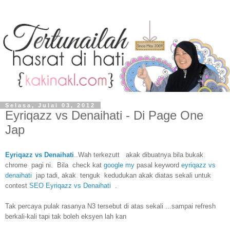
Selasa, Julai 03, 2012
Eyriqazz vs Denaihati - Di Page One
Jap
Eyriqazz vs Denaihati
..Wah terkezutt
akak dibuatnya bila bukak
chrome pagi ni. Bila check kat
google my
pasal keyword
eyriqazz vs
denaihati
jap tadi, akak tenguk kedudukan akak diatas sekali untuk
contest
SEO Eyriqazz vs Denaihati
.
Tak percaya pulak rasanya N3 tersebut di atas sekali ...sampai refresh
berkali-kali tapi tak boleh eksyen lah kan