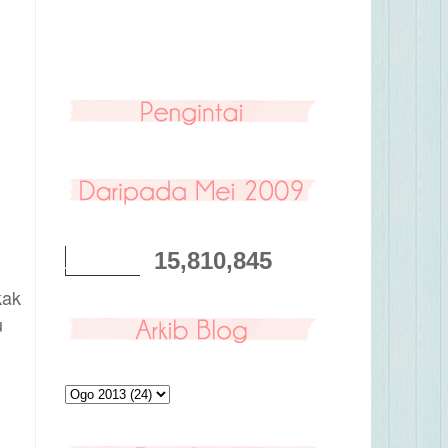
15,810,845
kak
u