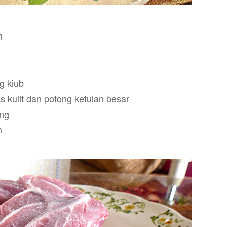
cm
g
g kiub
 kulit dan potong ketulan besar
ang
an