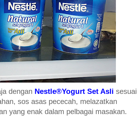
haja dengan
Nestle
®
Yogurt Set Asli
sesuai
uahan, sos asas pececah, melazatkan
pan yang enak dalam pelbagai masakan.