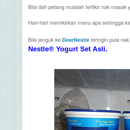
Bila dah petang mulalah terfikir nak masak
Hari-hari memikirkan menu apa sehingga k
Bile jenguk ke
teringin pula na
DearNestle
Nestle
®
Yogurt Set Asli
.