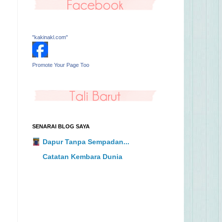
"kakinakl.com"
Promote Your Page Too
SENARAI BLOG SAYA
Dapur Tanpa Sempadan...
Catatan Kembara Dunia