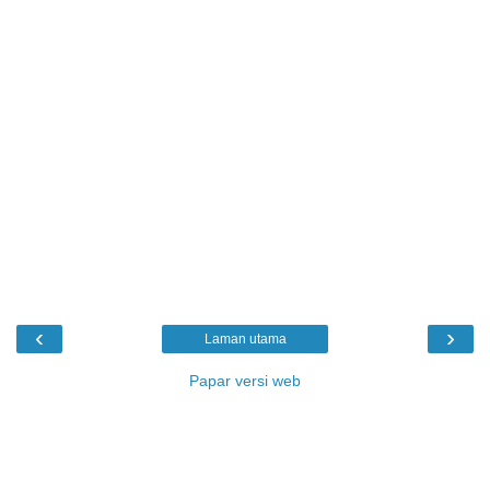
‹
›
Laman utama
Papar versi web