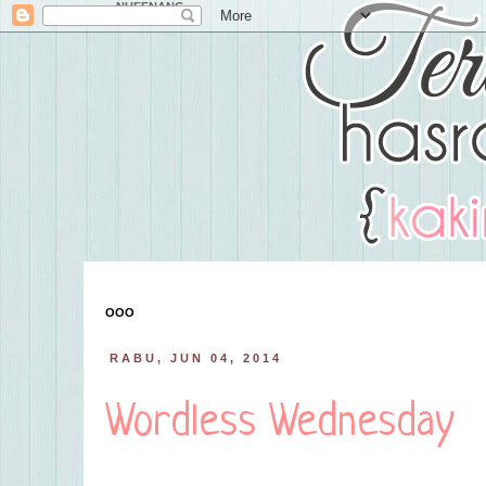
NUFFNANG
OOO
RABU, JUN 04, 2014
Wordless Wednesday