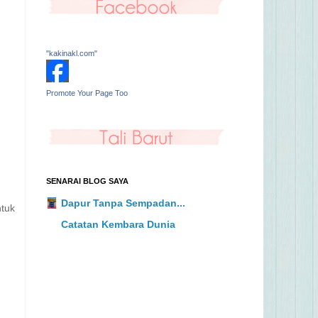
"kakinakl.com"
Promote Your Page Too
SENARAI BLOG SAYA
Dapur Tanpa Sempadan...
ntuk
Catatan Kembara Dunia