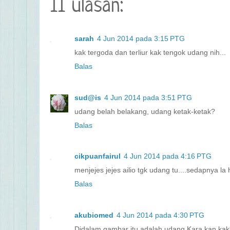
11 ulasan:
sarah
4 Jun 2014 pada 3:15 PTG
kak tergoda dan terliur kak tengok udang nih...
Balas
sud@is
4 Jun 2014 pada 3:51 PTG
udang belah belakang, udang ketak-ketak?
Balas
cikpuanfairul
4 Jun 2014 pada 4:16 PTG
menjejes jejes ailio tgk udang tu....sedapnya la h
Balas
akubiomed
4 Jun 2014 pada 4:30 PTG
Didalam gambar itu adalah udang Kara kan ka