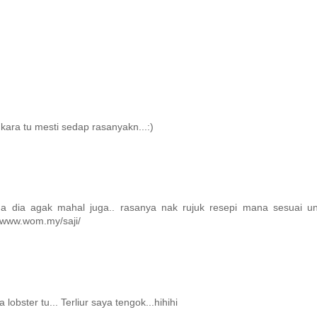
ara tu mesti sedap rasanyakn...:)
rga dia agak mahal juga.. rasanya nak rujuk resepi mana sesuai u
//www.wom.my/saji/
obster tu... Terliur saya tengok...hihihi