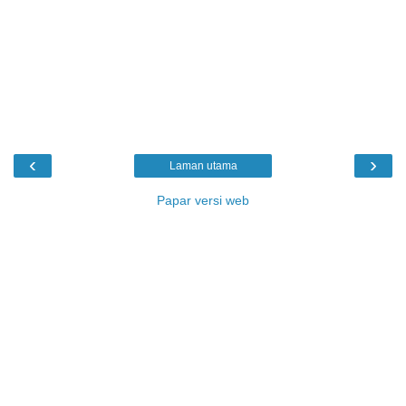
‹
›
Laman utama
Papar versi web