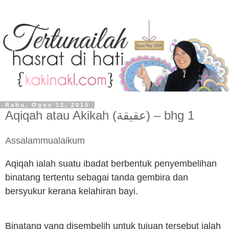
Rabu, Ogos 12, 2015
Aqiqah atau Akikah (عقيقة) – bhg 1
Assalammualaikum
Aqiqah ialah suatu ibadat berbentuk penyembelihan
binatang tertentu sebagai tanda gembira dan
bersyukur kerana kelahiran bayi.
Binatang yang disembelih untuk tujuan tersebut ialah