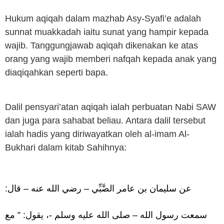
Hukum aqiqah dalam mazhab Asy-Syafi’e adalah
sunnat muakkadah iaitu sunat yang hampir kepada
wajib. Tanggungjawab aqiqah dikenakan ke atas
orang yang wajib memberi nafqah kepada anak yang
diaqiqahkan seperti bapa.
Dalil pensyari’atan aqiqah ialah perbuatan Nabi SAW
dan juga para sahabat beliau. Antara dalil tersebut
ialah hadis yang diriwayatkan oleh al-imam Al-
Bukhari dalam kitab Sahihnya:
عن سليمان بن عامر الضَّبِّي – رضي الله عنه – قال:
سمعت رسول الله – صلى الله عليه وسلم -، يقول: ” مع