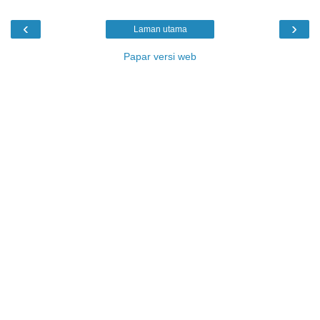
‹
›
Laman utama
Papar versi web