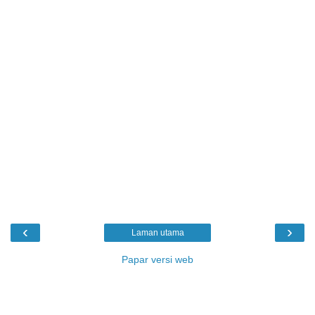
‹
›
Laman utama
Papar versi web