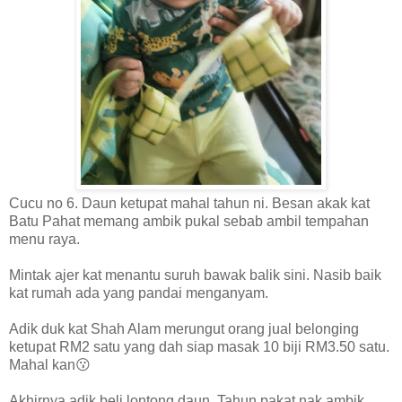
Cucu no 6. Daun ketupat mahal tahun ni. Besan akak kat
Batu Pahat memang ambik pukal sebab ambil tempahan
menu raya.
Mintak ajer kat menantu suruh bawak balik sini. Nasib baik
kat rumah ada yang pandai menganyam.
Adik duk kat Shah Alam merungut orang jual belonging
ketupat RM2 satu yang dah siap masak 10 biji RM3.50 satu.
Mahal kan😗
Akhirnya adik beli lontong daun. Tahun pakat nak ambik