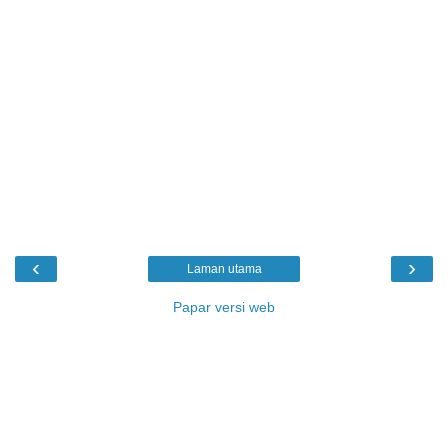
‹
›
Laman utama
Papar versi web