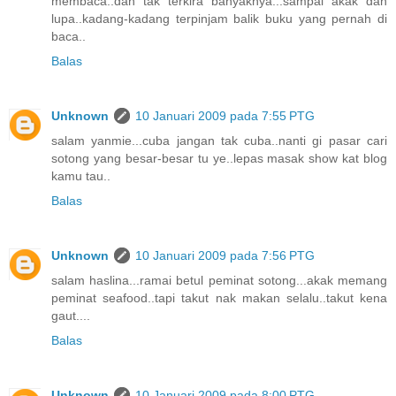
membaca..dah tak terkira banyaknya...sampai akak dah
lupa..kadang-kadang terpinjam balik buku yang pernah di
baca..
Balas
Unknown
10 Januari 2009 pada 7:55 PTG
salam yanmie...cuba jangan tak cuba..nanti gi pasar cari
sotong yang besar-besar tu ye..lepas masak show kat blog
kamu tau..
Balas
Unknown
10 Januari 2009 pada 7:56 PTG
salam haslina...ramai betul peminat sotong...akak memang
peminat seafood..tapi takut nak makan selalu..takut kena
gaut....
Balas
Unknown
10 Januari 2009 pada 8:00 PTG