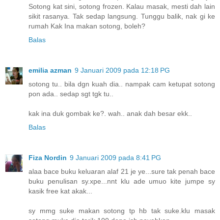
Sotong kat sini, sotong frozen. Kalau masak, mesti dah lain
sikit rasanya. Tak sedap langsung. Tunggu balik, nak gi ke
rumah Kak Ina makan sotong, boleh?
Balas
emilia azman
9 Januari 2009 pada 12:18 PG
sotong tu.. bila dgn kuah dia.. nampak cam ketupat sotong
pon ada.. sedap sgt tgk tu..
kak ina duk gombak ke?. wah.. anak dah besar ekk..
Balas
Fiza Nordin
9 Januari 2009 pada 8:41 PG
alaa bace buku keluaran alaf 21 je ye...sure tak penah bace
buku penulisan sy.xpe...nnt klu ade umuo kite jumpe sy
kasik free kat akak...
sy mmg suke makan sotong tp hb tak suke.klu masak