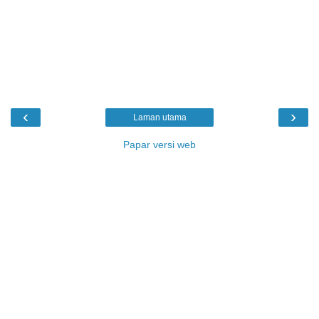
‹
›
Laman utama
Papar versi web