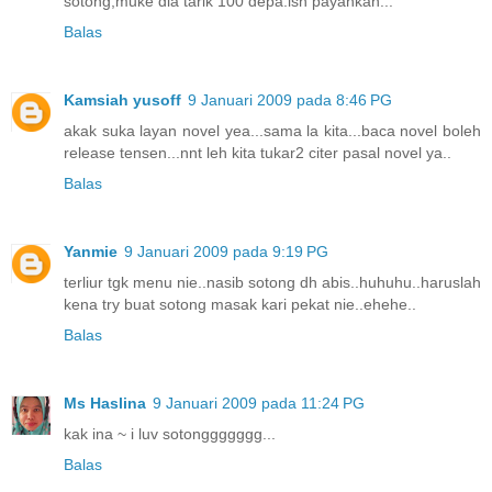
sotong,muke dia tarik 100 depa.ish payahkan...
Balas
Kamsiah yusoff
9 Januari 2009 pada 8:46 PG
akak suka layan novel yea...sama la kita...baca novel boleh
release tensen...nnt leh kita tukar2 citer pasal novel ya..
Balas
Yanmie
9 Januari 2009 pada 9:19 PG
terliur tgk menu nie..nasib sotong dh abis..huhuhu..haruslah
kena try buat sotong masak kari pekat nie..ehehe..
Balas
Ms Haslina
9 Januari 2009 pada 11:24 PG
kak ina ~ i luv sotonggggggg...
Balas