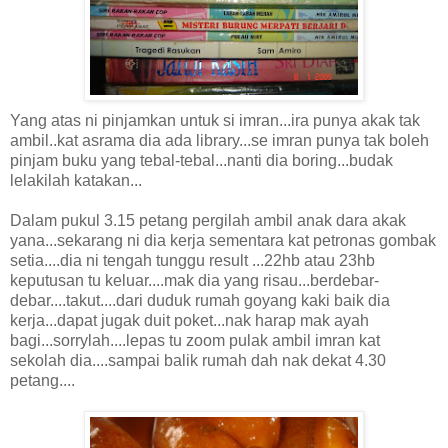
Yang atas ni pinjamkan untuk si imran...ira punya akak tak
ambil..kat asrama dia ada library...se imran punya tak boleh
pinjam buku yang tebal-tebal...nanti dia boring...budak
lelakilah katakan...
Dalam pukul 3.15 petang pergilah ambil anak dara akak
yana...sekarang ni dia kerja sementara kat petronas gombak
setia....dia ni tengah tunggu result ...22hb atau 23hb
keputusan tu keluar....mak dia yang risau...berdebar-
debar....takut....dari duduk rumah goyang kaki baik dia
kerja...dapat jugak duit poket...nak harap mak ayah
bagi...sorrylah....lepas tu zoom pulak ambil imran kat
sekolah dia....sampai balik rumah dah nak dekat 4.30
petang....