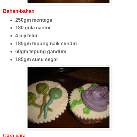
Bahan-bahan
250gm mentega
180 gula castor
4 biji telur
185gm tepung naik sendiri
60gm tepung gandum
185gm susu segar
Cara-cara