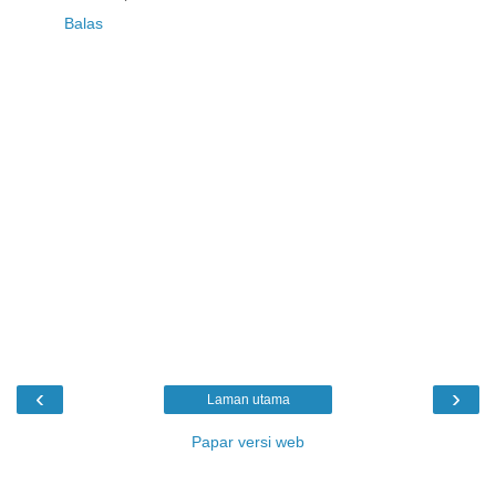
Balas
‹
›
Laman utama
Papar versi web