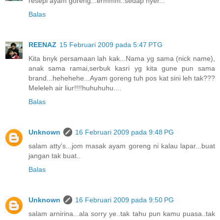
resepi ayam goreng...ermmm..sedap nyer...
Balas
REENAZ
15 Februari 2009 pada 5:47 PTG
Kita bnyk persamaan lah kak...Nama yg sama (nick name),
anak sama ramai,serbuk kasri yg kita gune pun sama
brand...hehehehe...Ayam goreng tuh pos kat sini leh tak???
Meleleh air liur!!!!huhuhuhu....
Balas
Unknown
16 Februari 2009 pada 9:48 PG
salam atty's...jom masak ayam goreng ni kalau lapar...buat
jangan tak buat..
Balas
Unknown
16 Februari 2009 pada 9:50 PG
salam arnirina...ala sorry ye..tak tahu pun kamu puasa..tak