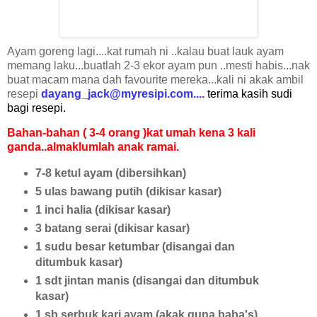
Ayam goreng lagi....kat rumah ni ..kalau buat lauk ayam
memang laku...buatlah 2-3 ekor ayam pun ..mesti habis...nak
buat macam mana dah favourite mereka...kali ni akak ambil
resepi
dayang_jack@myresipi.com...
.
terima kasih sudi
bagi resepi.
Bahan-bahan ( 3-4 orang )kat umah kena 3 kali
ganda..almaklumlah anak ramai.
7-8 ketul ayam (dibersihkan)
5 ulas bawang putih (dikisar kasar)
1 inci halia (dikisar kasar)
3 batang serai (dikisar kasar)
1 sudu besar ketumbar (disangai dan
ditumbuk kasar)
1 sdt jintan manis (disangai dan ditumbuk
kasar)
1 sb serbuk kari ayam (akak guna baba's)