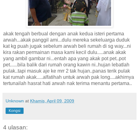
akak tengah berbual dengan anak kedua isteri pertama
arwah...akak panggil ami...dulu mereka sekeluarga duduk
kat kg puah jugak sebelum arwah beli rumah di sg way...ni
kira rakan permainan masa kami kecil dulu.....anak akak
yang ambil gambar ni...entah apa yang akak pot pet..pot
pet......bila balik dari rumah orang kawin ni..hujan lebatlah
pulak..tapi masuk aje ke mrr 2 tak hujan..panas terik pulak
kat rumah akak.....alfatihah untuk arwah pak long....akhirnya
tertunailah hasrat hati arwah nak terima menantu pertama..
Unknown
at
Khamis, April 09, 2009
Kongsi
4 ulasan: