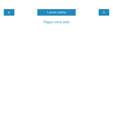
‹
›
Laman utama
Papar versi web