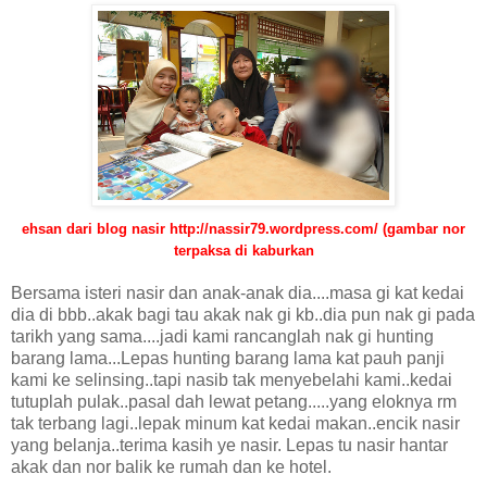
ehsan dari blog nasir http://nassir79.wordpress.com/
(gambar nor
terpaksa di kaburkan
Bersama isteri nasir dan anak-anak dia....masa gi kat kedai
dia di bbb..akak bagi tau akak nak gi kb..dia pun nak gi pada
tarikh yang sama....jadi kami rancanglah nak gi hunting
barang lama...Lepas hunting barang lama kat pauh panji
kami ke selinsing..tapi nasib tak menyebelahi kami..kedai
tutuplah pulak..pasal dah lewat petang.....yang eloknya rm
tak terbang lagi..lepak minum kat kedai makan..encik nasir
yang belanja..terima kasih ye nasir. Lepas tu nasir hantar
akak dan nor balik ke rumah dan ke hotel.