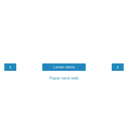
‹
›
Laman utama
Papar versi web