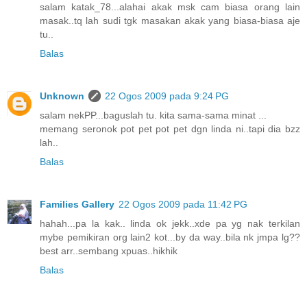
salam katak_78...alahai akak msk cam biasa orang lain
masak..tq lah sudi tgk masakan akak yang biasa-biasa aje
tu..
Balas
Unknown
22 Ogos 2009 pada 9:24 PG
salam nekPP...baguslah tu. kita sama-sama minat ...
memang seronok pot pet pot pet dgn linda ni..tapi dia bzz
lah..
Balas
Families Gallery
22 Ogos 2009 pada 11:42 PG
hahah...pa la kak.. linda ok jekk..xde pa yg nak terkilan
mybe pemikiran org lain2 kot...by da way..bila nk jmpa lg??
best arr..sembang xpuas..hikhik
Balas