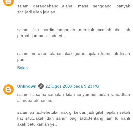
salam geraugebang...alahai masa senggang banyak
sgt..jadi gilah jejalan..
salam fiza nordin..janganlah merajuk..mcmlah dia tak
pernah jumpa si linda ni...
salam mr airen..alahai..akak gurau ajelah..kami tak kisah
pun..
Balas
Unknown
22 Ogos 2009 pada 9:23 PG
salam tc..sama-samalah kita menyambut bulan ramadhan
al mubarak hari ni...
salam azita..kebetulan nak gi keluar..jadi gilah jejalan sekali
kat situ...akak dah sahur pagi tadi..tentang jam tu nanti
akak betulkanlah ye..