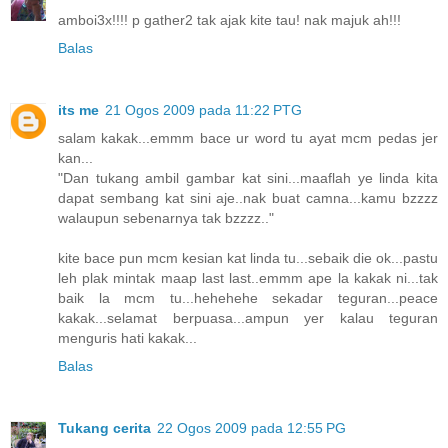
amboi3x!!!! p gather2 tak ajak kite tau! nak majuk ah!!!
Balas
its me
21 Ogos 2009 pada 11:22 PTG
salam kakak...emmm bace ur word tu ayat mcm pedas jer
kan...
"Dan tukang ambil gambar kat sini...maaflah ye linda kita
dapat sembang kat sini aje..nak buat camna...kamu bzzzz
walaupun sebenarnya tak bzzzz.."
kite bace pun mcm kesian kat linda tu...sebaik die ok...pastu
leh plak mintak maap last last..emmm ape la kakak ni...tak
baik la mcm tu...hehehehe sekadar teguran...peace
kakak...selamat berpuasa...ampun yer kalau teguran
menguris hati kakak...
Balas
Tukang cerita
22 Ogos 2009 pada 12:55 PG