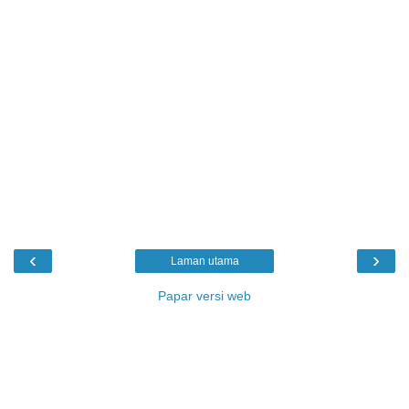
‹
›
Laman utama
Papar versi web