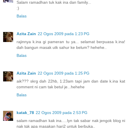
Salam ramadhan tuk kak ina dan family...
:)
Balas
Azita Zain
22 Ogos 2009 pada 1:23 PG
rajinnya k.ina gi pameran tu ya... selamat berpuasa k.ina!
dah bangun masak utk sahur ke belum? hehehe..
Balas
Azita Zain
22 Ogos 2009 pada 1:25 PG
aik??? skrg dah 22hb, 1:23am tapi jam dan date k.ina kat
comment ni cam tak betul je...hehehe
Balas
katak_78
22 Ogos 2009 pada 2:53 PG
salam ramadhan kak ina.....lyn tak sabar nak jengok blog ni
nak tgk apa masakan hari2 untuk berbuka..