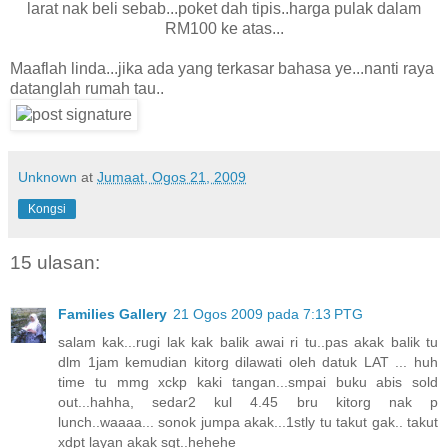
larat nak beli sebab...poket dah tipis..harga pulak dalam
RM100 ke atas...
Maaflah linda...jika ada yang terkasar bahasa ye...nanti raya
datanglah rumah tau..
Unknown
at
Jumaat, Ogos 21, 2009
Kongsi
15 ulasan:
Families Gallery
21 Ogos 2009 pada 7:13 PTG
salam kak...rugi lak kak balik awai ri tu..pas akak balik tu
dlm 1jam kemudian kitorg dilawati oleh datuk LAT ... huh
time tu mmg xckp kaki tangan...smpai buku abis sold
out...hahha, sedar2 kul 4.45 bru kitorg nak p
lunch..waaaa... sonok jumpa akak...1stly tu takut gak.. takut
xdpt layan akak sgt..hehehe