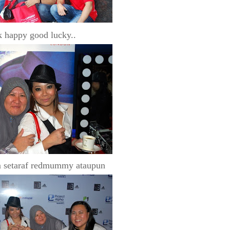
k happy good lucky..
 setaraf redmummy ataupun