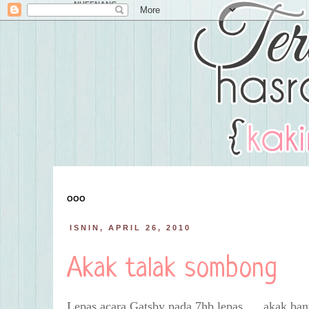
NUFFNANG
OOO
ISNIN, APRIL 26, 2010
Akak talak sombong
Lepas acara Gatsby pada 7hb lepas .....akak ba