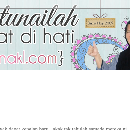
nyak dapat kenalan baru...akak tak tahulah samada mereka ni