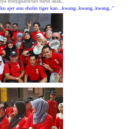
nya bodyguard/tali barut akak..
u ajer anu sholin tiger kan...kwang..kwang..kwang..