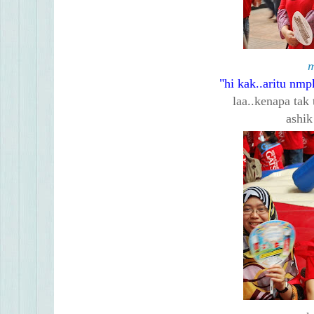
m
hi kak..aritu nmpk
laa..kenapa tak
ashik 