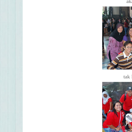
ak
tak 