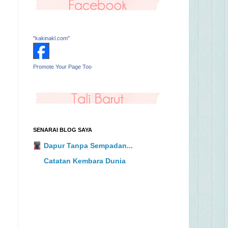
"kakinakl.com"
Promote Your Page Too
SENARAI BLOG SAYA
Dapur Tanpa Sempadan...
Catatan Kembara Dunia