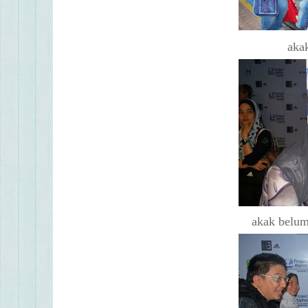
aka
akak belum