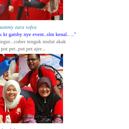
ummy zara sofea
 kt gatsby nye event..slm kenal.. ..
 tegur...cuber tenguk mulut akak
pot pet..pot pet ajer...