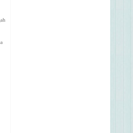
gah
pa