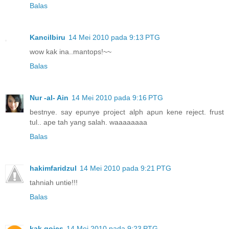
Balas
Kancilbiru
14 Mei 2010 pada 9:13 PTG
wow kak ina..mantops!~~
Balas
Nur -al- Ain
14 Mei 2010 pada 9:16 PTG
bestnye. say epunye project alph apun kene reject. frust
tul.. ape tah yang salah. waaaaaaaa
Balas
hakimfaridzul
14 Mei 2010 pada 9:21 PTG
tahniah untie!!!
Balas
kak gojes
14 Mei 2010 pada 9:23 PTG