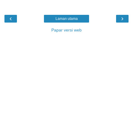
‹
›
Laman utama
Papar versi web