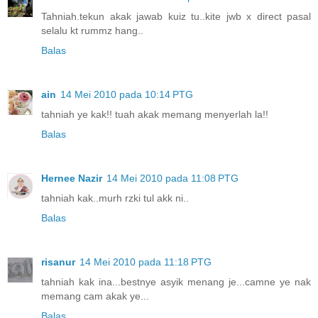
Tahniah.tekun akak jawab kuiz tu..kite jwb x direct pasal
selalu kt rummz hang..
Balas
ain
14 Mei 2010 pada 10:14 PTG
tahniah ye kak!! tuah akak memang menyerlah la!!
Balas
Hernee Nazir
14 Mei 2010 pada 11:08 PTG
tahniah kak..murh rzki tul akk ni..
Balas
risanur
14 Mei 2010 pada 11:18 PTG
tahniah kak ina...bestnye asyik menang je...camne ye nak
memang cam akak ye...
Balas