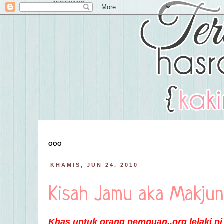
NUFFNANG
OOO
KHAMIS, JUN 24, 2010
Kisah Jamu aka Makjun
Khas untuk orang pempuan..org lelaki p