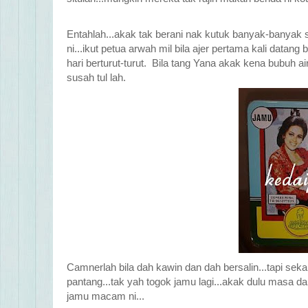
Entahlah...akak tak berani nak kutuk banyak-banyak
ni...ikut petua arwah mil bila ajer pertama kali data
hari berturut-turut. Bila tang Yana akak kena bubuh a
susah tul lah.
Camnerlah bila dah kawin dan dah bersalin...tapi s
pantang...tak yah togok jamu lagi...akak dulu masa dal
jamu macam ni...