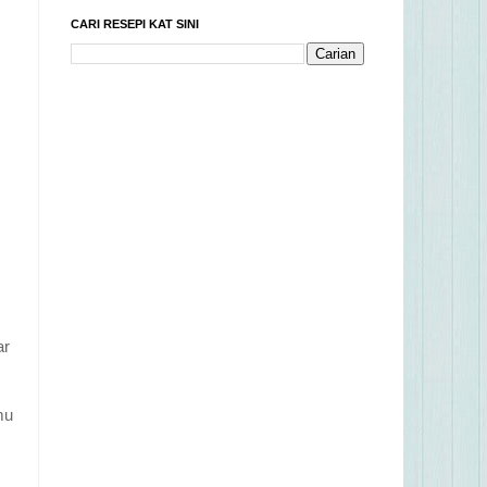
CARI RESEPI KAT SINI
ar
mu