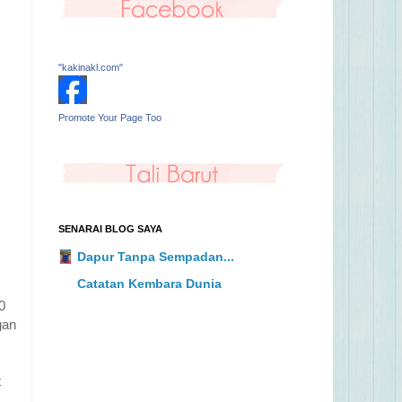
"kakinakl.com"
Promote Your Page Too
SENARAI BLOG SAYA
Dapur Tanpa Sempadan...
Catatan Kembara Dunia
0
gan
t