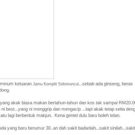
r minum keluaran
...sebab ada ginseng, beras
Jamu Komplit Sidomuncul
dong.
an..yang akak biasa makan bertahun-tahun dan kos tak sampai RM20.0
 ni best...yang ni menggrip dan mengacip ...tapi akak tetap setia den
satu lagi berbentuk makjun. Kena gentel dulu baru boleh telan.
da yang baru berumur 30..an dah sakit badanlah...sakit sinilah...saki
.