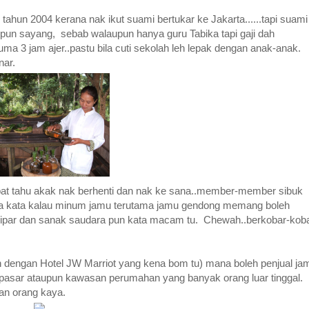
tahun 2004 kerana nak ikut suami bertukar ke Jakarta......tapi suami
upun sayang, sebab walaupun hanya guru Tabika tapi gaji dah
ma 3 jam ajer..pastu bila cuti sekolah leh lepak dengan anak-anak.
nar.
pat tahu akak nak berhenti dan nak ke sana..member-member sibuk
eka kata kalau minum jamu terutama jamu gendong memang boleh
, ipar dan sanak saudara pun kata macam tu. Chewah..berkobar-kob
ran dengan Hotel JW Marriot yang kena bom tu) mana boleh penjual ja
 pasar ataupun kawasan perumahan yang banyak orang luar tinggal.
an orang kaya.