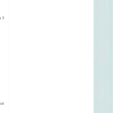
a 3
ual