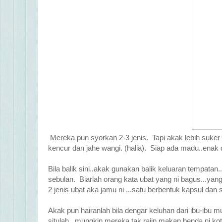
Mereka pun syorkan 2-3 jenis. Tapi akak lebih suke
kencur dan jahe wangi. (halia). Siap ada madu..enak 
Bila balik sini..akak gunakan balik keluaran tempat
sebulan. Biarlah orang kata ubat yang ni bagus...yang
2 jenis ubat aka jamu ni ...satu berbentuk kapsul dan 
Akak pun hairanlah bila dengar keluhan dari ibu-ibu mu
situlah...mungkin mereka tak rajin makan benda ni kot