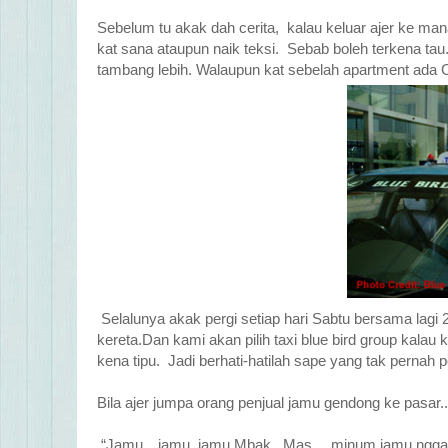
Sebelum tu akak dah cerita, kalau keluar ajer ke ma
kat sana ataupun naik teksi. Sebab boleh terkena tau.
tambang lebih. Walaupun kat sebelah apartment ada C4..
Selalunya akak pergi setiap hari Sabtu bersama lagi
kereta.Dan kami akan pilih taxi blue bird group kalau
kena tipu. Jadi berhati-hatilah sape yang tak pernah p
Bila ajer jumpa orang penjual jamu gendong ke pasar.
“Jamu…jamu..jamu Mbak , Mas….minum jamu ngg