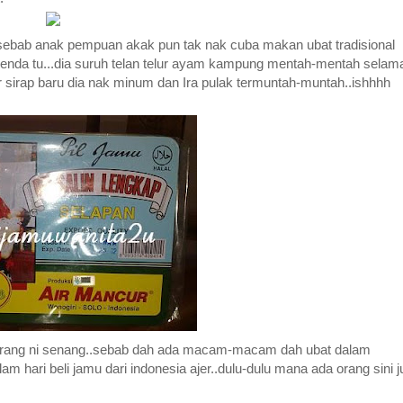
 sebab anak pempuan akak pun tak nak cuba makan ubat tradisional
ng benda tu...dia suruh telan telur ayam kampung mentah-mentah selam
ir sirap baru dia nak minum dan Ira pulak termuntah-muntah..ishhhh
ekarang ni senang..sebab dah ada macam-macam dah ubat dalam
am hari beli jamu dari indonesia ajer..dulu-dulu mana ada orang sini j