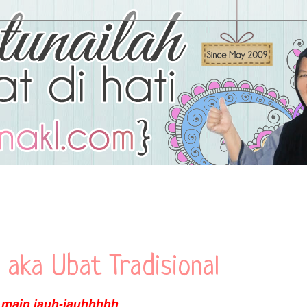
 aka Ubat Tradisional
i main jauh-jauhhhhh