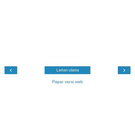
‹
›
Laman utama
Papar versi web