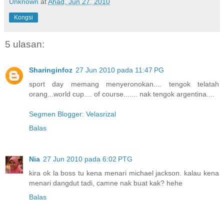
Unknown
at
Ahad, Jun 27, 2010
Kongsi
5 ulasan:
Sharinginfoz
27 Jun 2010 pada 11:47 PG
sport day memang menyeronokan.... tengok telatah
orang...world cup.... of course....... nak tengok argentina....
Segmen Blogger: Velasrizal
Balas
Nia
27 Jun 2010 pada 6:02 PTG
kira ok la boss tu kena menari michael jackson. kalau kena
menari dangdut tadi, camne nak buat kak? hehe
Balas