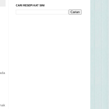
CARI RESEPI KAT SINI
 ada
.nak