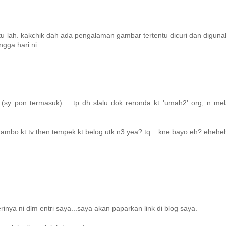
u lah. kakchik dah ada pengalaman gambar tertentu dicuri dan digun
ngga hari ni.
 (sy pon termasuk).... tp dh slalu dok reronda kt 'umah2' org, n mel
 gambo kt tv then tempek kt belog utk n3 yea? tq... kne bayo eh? eheh
nya ni dlm entri saya...saya akan paparkan link di blog saya.