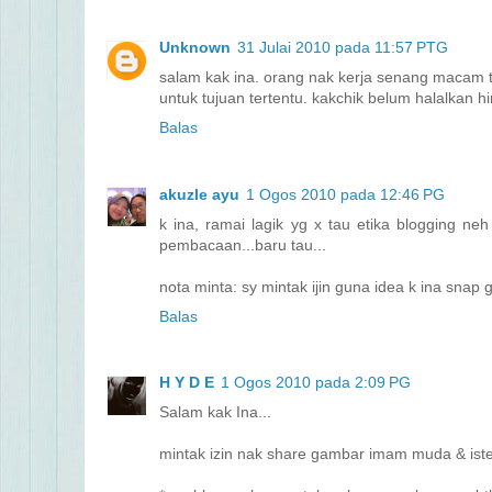
Unknown
31 Julai 2010 pada 11:57 PTG
salam kak ina. orang nak kerja senang macam t
untuk tujuan tertentu. kakchik belum halalkan hi
Balas
akuzle ayu
1 Ogos 2010 pada 12:46 PG
k ina, ramai lagik yg x tau etika blogging neh
pembacaan...baru tau...
nota minta: sy mintak ijin guna idea k ina snap
Balas
H Y D E
1 Ogos 2010 pada 2:09 PG
Salam kak Ina...
mintak izin nak share gambar imam muda & isteri