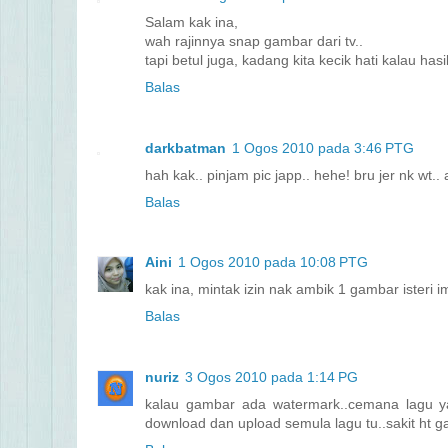
Salam kak ina,
wah rajinnya snap gambar dari tv..
tapi betul juga, kadang kita kecik hati kalau ha
Balas
darkbatman
1 Ogos 2010 pada 3:46 PTG
hah kak.. pinjam pic japp.. hehe! bru jer nk wt.. 
Balas
Aini
1 Ogos 2010 pada 10:08 PTG
kak ina, mintak izin nak ambik 1 gambar isteri
Balas
nuriz
3 Ogos 2010 pada 1:14 PG
kalau gambar ada watermark..cemana lagu ya
download dan upload semula lagu tu..sakit ht g