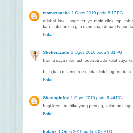
mamashasha
1 Ogos 2010 pada 8:17 PG
aduhai kak , nape ler ye main cilok tapi tak
kan...tak baek la gitu even snap depan tv pun t
Balas
Sheherazade
1 Ogos 2010 pada 9:31 PG
hari tu saya mkn fast food,roti ade kulat saya
btl la,kalo mls minta izin,letak link blog org tu la
Balas
Sharinginfoz
1 Ogos 2010 pada 9:44 PG
bagi kredit tu etika yang penting, kalau nak lag
Balas
kulanz
1 Ogos 2010 pada 3:05 PTG