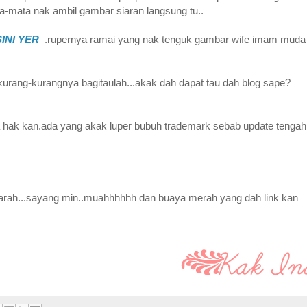
a-mata nak ambil gambar siaran langsung tu..
INI YER
.rupernya ramai yang nak tenguk gambar wife imam mud
sekurang-kurangnya bagitaulah...akak dah dapat tau dah blog sape?
da hak kan.ada yang akak luper bubuh trademark sebab update tengah
 marah...sayang min..muahhhhhh dan buaya merah yang dah link kan