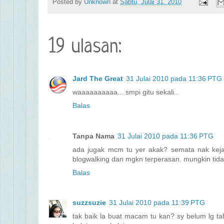
Posted by
Unknown
at
Sabtu, Julai 31, 2010
19 ulasan:
Jard The Great
31 Julai 2010 pada 11:36 PTG
waaaaaaaaaa... smpi gitu sekali..
Balas
Tanpa Nama
31 Julai 2010 pada 11:36 PTG
ada jugak mcm tu yer akak? semata nak kejar
blogwalking dan mgkn terperasan. mungkin tidak
Balas
suzzsuzie
31 Julai 2010 pada 11:39 PTG
tak baik la buat macam tu kan? sy belum lg taha