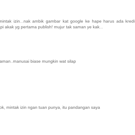
 mintak izin...nak ambik gambar kat google ke hape harus ada kredi
api akak yg pertama publish! mujur tak saman ye kak...
 xsaman..manusai biase mungkin wat silap
i ok, mintak izin ngan tuan punya, itu pandangan saya