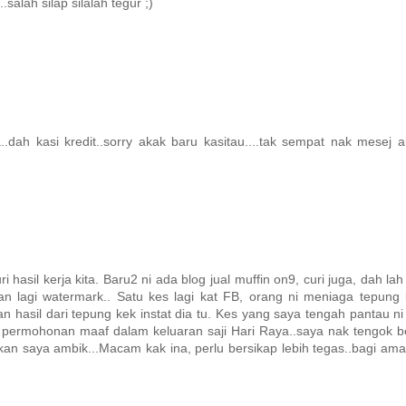
salah silap silalah tegur ;)
.dah kasi kredit..sorry akak baru kasitau....tak sempat nak mesej 
hasil kerja kita. Baru2 ni ada blog jual muffin on9, curi juga, dah lah
an lagi watermark.. Satu kes lagi kat FB, orang ni meniaga tepung
 hasil dari tepung kek instat dia tu. Kes yang saya tengah pantau ni
kan permohonan maaf dalam keluaran saji Hari Raya..saya nak tengok b
akan saya ambik...Macam kak ina, perlu bersikap lebih tegas..bagi am