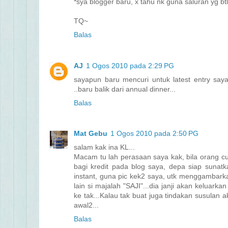
*sya blogger baru, x tahu nk guna saluran yg btl..
TQ~
Balas
AJ
1 Ogos 2010 pada 2:29 PG
sayapun baru mencuri untuk latest entry saya.
..baru balik dari annual dinner...
Balas
Mat Gebu
1 Ogos 2010 pada 2:50 PG
salam kak ina KL...
Macam tu lah perasaan saya kak, bila orang curi 
bagi kredit pada blog saya, depa siap sunatk
instant, guna pic kek2 saya, utk menggambarkan
lain si majalah "SAJI"...dia janji akan keluar
ke tak...Kalau tak buat juga tindakan susulan 
awal2...
Balas