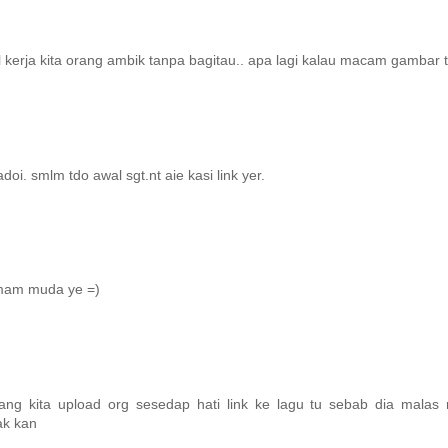
sil kerja kita orang ambik tanpa bagitau.. apa lagi kalau macam gambar t
adoi. smlm tdo awal sgt.nt aie kasi link yer.
 imam muda ye =)
ng kita upload org sesedap hati link ke lagu tu sebab dia malas 
ak kan