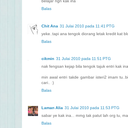
belajar ngn kak ina
Balas
Chit Ana
31 Julai 2010 pada 11:41 PTG
yeke..tapi ana tengok diorang letak kredit kat bl
Balas
cikmin
31 Julai 2010 pada 11:51 PTG
nak fengsan kejap bila tengok tajuk entri kak ina
min awal entri takde gambar isteri2 imam tu..b
cari.. :)
Balas
Laman Alia
31 Julai 2010 pada 11:53 PTG
sabar ye kak ina... mmg tak patut lah org tu, mai
Balas