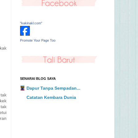
"kakinakl.com"
Promote Your Page Too
akak
SENARAI BLOG SAYA
Dapur Tanpa Sempadan...
 tak
Catatan Kembara Dunia
 kek
 tak
etui
aran