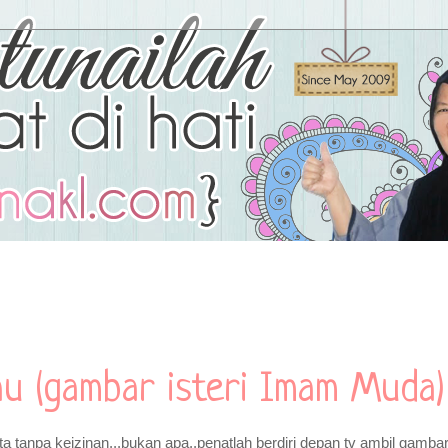
au (gambar isteri Imam Muda)
ta tanpa keizinan...bukan apa..penatlah berdiri depan tv ambil gambar