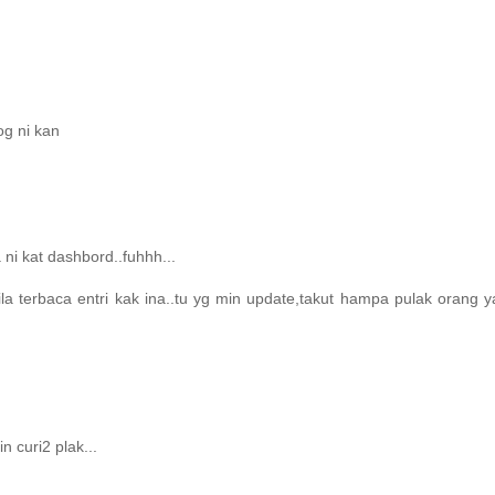
og ni kan
 ni kat dashbord..fuhhh...
ila terbaca entri kak ina..tu yg min update,takut hampa pulak orang 
n curi2 plak...