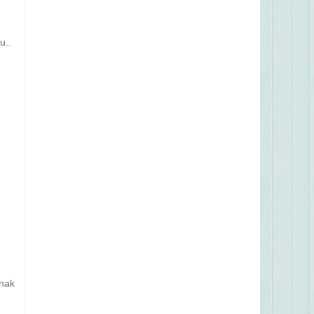
u..
nak