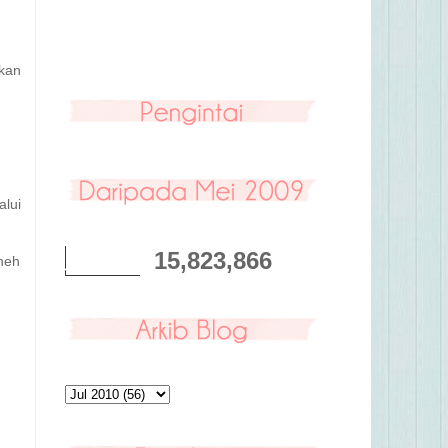
akan
alui
15,823,866
eheh