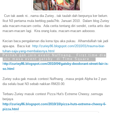
Cun tak awek ni...nama dia Zuriey...tak taulah dah berpunya ker belum.
Ikut N3 pertama mula berblog pada7hb. Januari 2010. Dalam blog Zuriey
ada macam-macam cerita. Ada cerita tentang diri sendiri, cerita artis dan
macam-macam lagi. Kira orang kata..macam-macam adooooo.
Kecian baca pengalaman dia kena tipu aka pukau. Alhamdulliah tak jadi
apa-apa. Baca kat
http://zuriey86.blogspot.com/2010/01/trauma-biar-
tuhan-saja-yang-membalasnya.htm
l
Pernah gak join event Nuffnang. First time dia
join masa event gatsby di Time Square .
h
ttp://zuriey86.blogspot.com/2010/04/gatsby-deodorant-street-fair-is-
so.html
Zuriey suka gak masuk contest Nuffnang ..masa projek Alpha ke 2 pun
dia selalu buat N3 sebab nakkan RM20.00.
Terbaru Zuriey masuk contest Pizza Hut's Extreme Cheesy..semuga
berjaya
http://zuriey86.blogspot.com/2010/10/pizza-huts-extreme-cheesy-6-
pizza.html