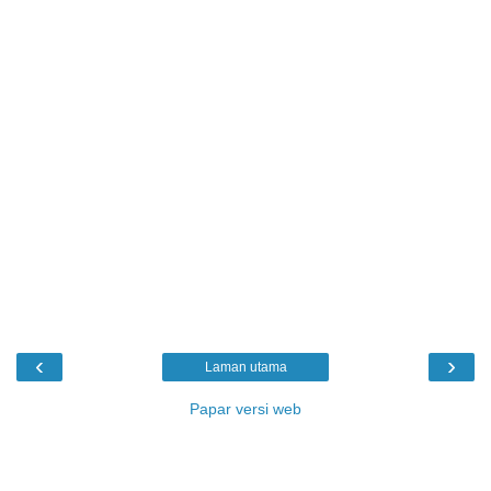
‹
›
Laman utama
Papar versi web