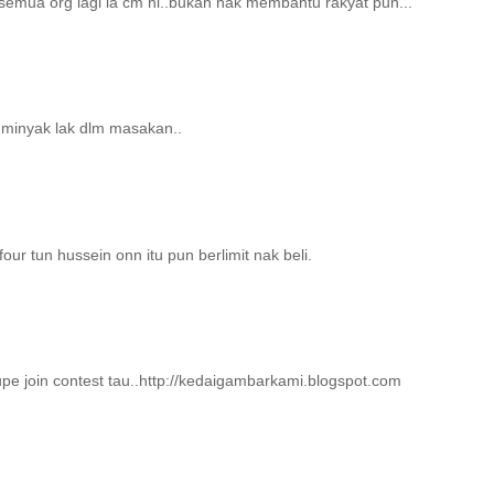
semua org lagi la cm ni..bukan nak membantu rakyat pun...
n minyak lak dlm masakan..
four tun hussein onn itu pun berlimit nak beli.
lupe join contest tau..http://kedaigambarkami.blogspot.com