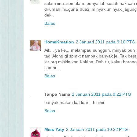
salam iina..semalam..punya lah susah nak cari 
dirumah ni..guna dua2 minyak..minyak jagung
dek..
Balas
HomeKreation
2 Januari 2011 pada 9:10 PTG
Aik... ya ke... melampau sungguh, minyak pun 
tadi Along gi spmkt nampak banyak je. Tak best 
ler org miskin kan KakIna. Dah tu, kalau baran
camni...
Balas
Tanpa Nama
2 Januari 2011 pada 9:22 PTG
banyak makan kat luar... hihihii
Balas
Miss Yaty
2 Januari 2011 pada 10:22 PTG