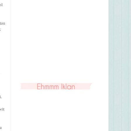
ol
tau
k
k
i.
wit
a