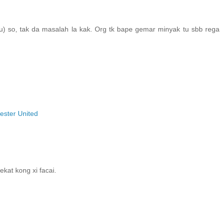
u) so, tak da masalah la kak. Org tk bape gemar minyak tu sbb rega
ester United
ekat kong xi facai.