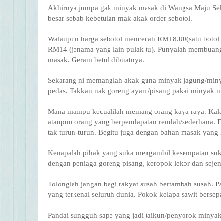
Akhirnya jumpa gak minyak masak di Wangsa Maju Seksy
besar sebab kebetulan mak akak order sebotol.
Walaupun harga sebotol mencecah RM18.00(satu botol t
RM14 (jenama yang lain pulak tu). Punyalah membuang
masak. Geram betul dibuatnya.
Sekarang ni memanglah akak guna minyak jagung/minya
pedas.
Takkan nak goreng ayam/pisang pakai minyak m
Mana mampu kecualilah memang orang kaya raya. Kal
ataupun orang yang berpendapatan rendah/sederhana. 
tak turun-turun. Begitu juga dengan bahan masak yang la
Kenapalah pihak yang suka mengambil kesempatan suka 
dengan peniaga goreng pisang, keropok lekor dan seje
Tolonglah jangan bagi rakyat susah bertambah susah. P
yang terkenal seluruh dunia. Pokok kelapa sawit bersep
Pandai sungguh sape yang jadi taikun/penyorok minyak n