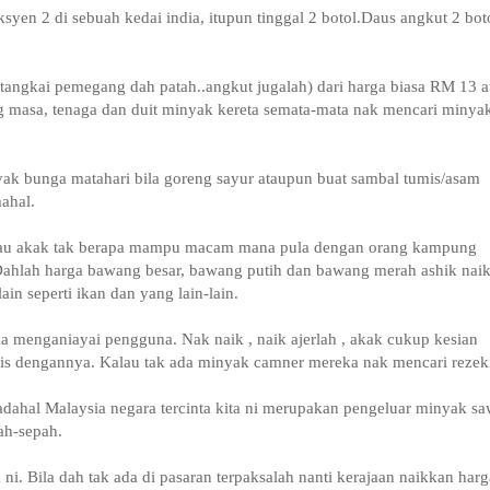
en 2 di sebuah kedai india, itupun tinggal 2 botol.Daus angkut 2 bot
angkai pemegang dah patah..angkut jugalah) dari harga biasa RM 13 a
 masa, tenaga dan duit minyak kereta semata-mata nak mencari minya
k bunga matahari bila goreng sayur ataupun buat sambal tumis/asam
ahal.
au akak tak berapa mampu macam mana pula dengan orang kampung
Dahlah harga bawang besar, bawang putih dan bawang merah ashik nai
in seperti ikan dan yang lain-lain.
menganiayai pengguna. Nak naik , naik ajerlah , akak cukup kesian
nis dengannya. Kalau tak ada minyak camner mereka nak mencari rezek
adahal Malaysia negara tercinta kita ni merupakan pengeluar minyak sa
ah-sepah.
i. Bila dah tak ada di pasaran terpaksalah nanti kerajaan naikkan harg