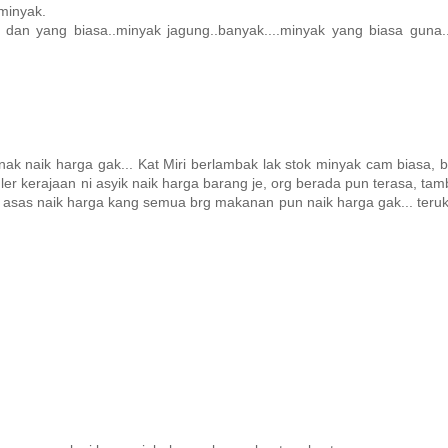
minyak.
 dan yang biasa..minyak jagung..banyak....minyak yang biasa guna.
nak naik harga gak... Kat Miri berlambak lak stok minyak cam biasa, 
ler kerajaan ni asyik naik harga barang je, org berada pun terasa, ta
g asas naik harga kang semua brg makanan pun naik harga gak... teruk