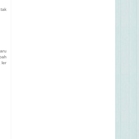
.tak
baru
mbah
 ler