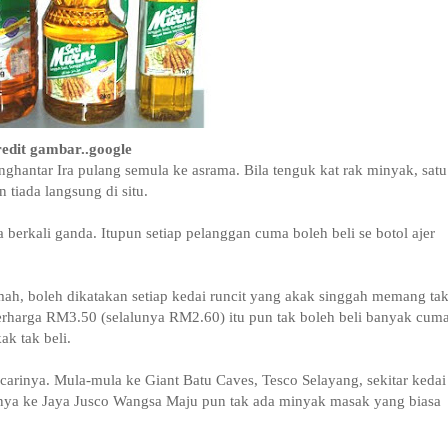
redit gambar..google
hantar Ira pulang semula ke asrama. Bila tenguk kat rak minyak, satu
 tiada langsung di situ.
erkali ganda. Itupun setiap pelanggan cuma boleh beli se botol ajer
umah, boleh dikatakan setiap kedai runcit yang akak singgah memang ta
rharga RM3.50 (selalunya RM2.60) itu pun tak boleh beli banyak cum
ak tak beli.
carinya. Mula-mula ke Giant Batu Caves, Tesco Selayang, sekitar kedai
irnya ke Jaya Jusco Wangsa Maju pun tak ada minyak masak yang biasa