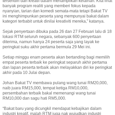
tersendiri dan kreatif dalam menampilkan kelainan. Kita lihat
banyak program realiti yang memberi fokus kepada
nyanyian, tarian dan komedi semata-mata tetapi Bakat TV
ini menghimpunkan peserta yang mempunyai bakat dalam
kategori terbabit untuk dinilai kreativiti mereka,” katanya.
Sejak penyertaan dibuka pada 26 dan 27 Februari lalu di 18
lokasi RTM seluruh negara, sebanyak 600 penyertaan
diterima, namun hanya 24 peserta saja yang layak ke
peringkat suku akhir pertama bermula 29 Mei ini.
Setiap minggu enam peserta akan bertanding bagi memilih
empat peserta terbaik ke peringkat separuh akhir pertama
dan lapan peserta terbaik akan melayakkan diri ke peringkat
akhir pada 10 Julai depan.
Johan Bakat TV membawa pulang wang tunai RM20,000,
naib juara RM15,000, tempat ketiga RM10,000,
persembahan terbaik bakal memenangi wang tunai
RM10,000 dan sagu hati RM5,000.
“Bakat baru yang dicungkil mendapat kebajikan dalam
industri kreatif, malah RTM juga nak wujudkan industri