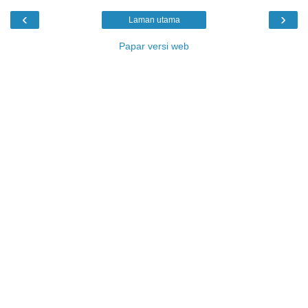
‹
›
Laman utama
Papar versi web