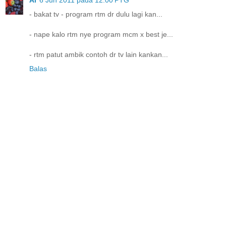
AI
6 Jun 2011 pada 12:00 PTG
- bakat tv - program rtm dr dulu lagi kan...
- nape kalo rtm nye program mcm x best je...
- rtm patut ambik contoh dr tv lain kankan...
Balas