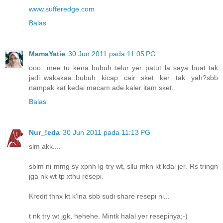
www.sufferedge.com
Balas
MamaYatie
30 Jun 2011 pada 11:05 PG
ooo...mee tu kena bubuh telur yer..patut la saya buat tak
jadi..wakakaa..bubuh kicap cair sket ker tak yah?sbb
nampak kat kedai macam ade kaler itam sket..
Balas
Nur_!eda
30 Jun 2011 pada 11:13 PG
slm akk....
sblm ni mmg sy xpnh lg try wt, sllu mkn kt kdai jer. Rs tringn
jga nk wt tp xthu resepi.
Kredit thnx kt k'ina sbb sudi share resepi ni...
t nk try wt jgk, hehehe. Mintk halal yer resepinya;-)