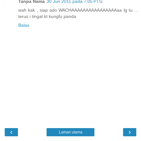
Tanpa Nama
30 Jun 2011 pada 7:05 PTG
wah kak , siap ado WACHAAAAAAAAAAAAAAAAaa lg tu ...
terus i tingat kt kungfu panda
Balas
‹
›
Laman utama