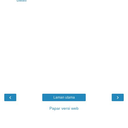
‹
›
Laman utama
Papar versi web