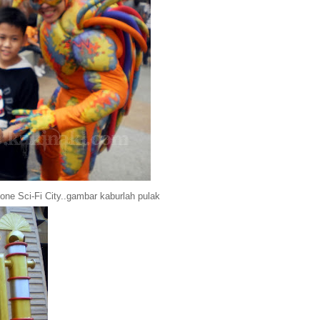
one Sci-Fi City..gambar kaburlah pulak