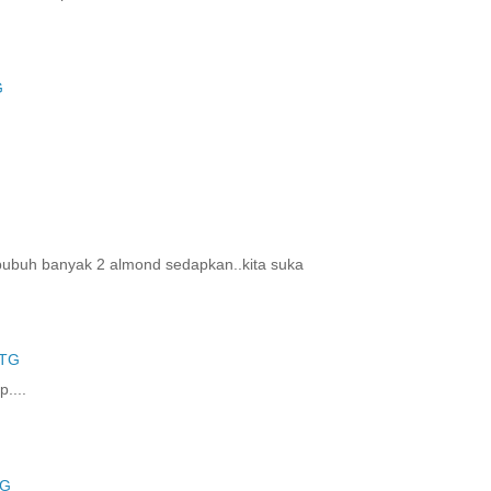
G
g bubuh banyak 2 almond sedapkan..kita suka
PTG
....
TG