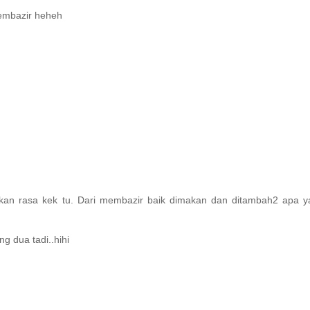
membazir heheh
uaikan rasa kek tu. Dari membazir baik dimakan dan ditambah2 apa 
g dua tadi..hihi