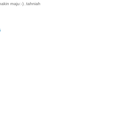
akin maju:-)..tahniah
G