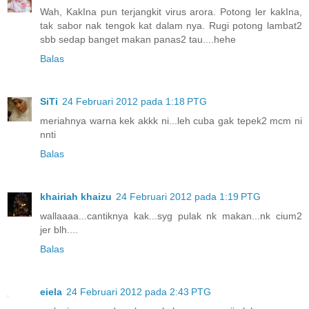
Wah, KakIna pun terjangkit virus arora. Potong ler kakIna,
tak sabor nak tengok kat dalam nya. Rugi potong lambat2
sbb sedap banget makan panas2 tau....hehe
Balas
SiTi
24 Februari 2012 pada 1:18 PTG
meriahnya warna kek akkk ni...leh cuba gak tepek2 mcm ni
nnti
Balas
khairiah khaizu
24 Februari 2012 pada 1:19 PTG
wallaaaa...cantiknya kak...syg pulak nk makan...nk cium2
jer blh....
Balas
eiela
24 Februari 2012 pada 2:43 PTG