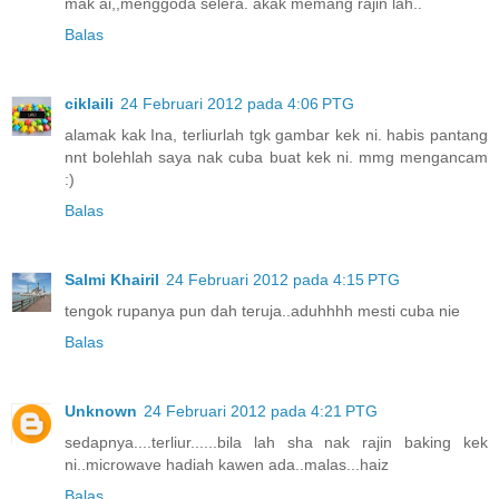
mak ai,,menggoda selera. akak memang rajin lah..
Balas
ciklaili
24 Februari 2012 pada 4:06 PTG
alamak kak Ina, terliurlah tgk gambar kek ni. habis pantang
nnt bolehlah saya nak cuba buat kek ni. mmg mengancam
:)
Balas
Salmi Khairil
24 Februari 2012 pada 4:15 PTG
tengok rupanya pun dah teruja..aduhhhh mesti cuba nie
Balas
Unknown
24 Februari 2012 pada 4:21 PTG
sedapnya....terliur......bila lah sha nak rajin baking kek
ni..microwave hadiah kawen ada..malas...haiz
Balas