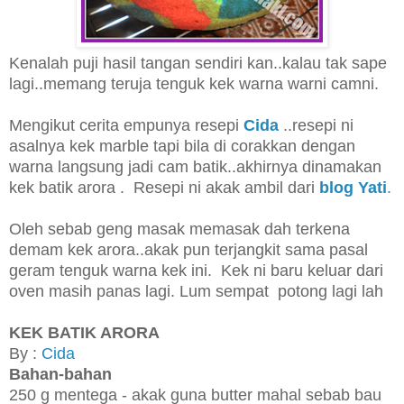
Kenalah puji hasil tangan sendiri kan..kalau tak sape
lagi..memang teruja tenguk kek warna warni camni.
Mengikut cerita empunya resepi
Cida
..resepi ni
asalnya kek marble tapi bila di corakkan dengan
warna langsung jadi cam batik..akhirnya dinamakan
kek batik arora . Resepi ni akak ambil dari
blog Yati
.
Oleh sebab geng masak memasak dah terkena
demam kek arora..akak pun terjangkit sama pasal
geram tenguk warna kek ini. Kek ni baru keluar dari
oven masih panas lagi. Lum sempat potong lagi lah
KEK BATIK ARORA
By :
Cida
Bahan-bahan
250 g mentega - akak guna butter mahal sebab bau