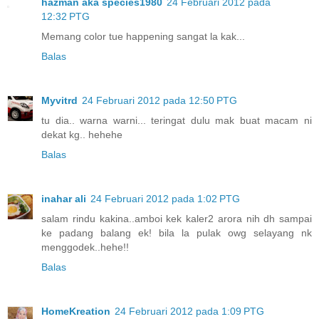
hazman aka species1980
24 Februari 2012 pada
12:32 PTG
Memang color tue happening sangat la kak...
Balas
Myvitrd
24 Februari 2012 pada 12:50 PTG
tu dia.. warna warni... teringat dulu mak buat macam ni
dekat kg.. hehehe
Balas
inahar ali
24 Februari 2012 pada 1:02 PTG
salam rindu kakina..amboi kek kaler2 arora nih dh sampai
ke padang balang ek! bila la pulak owg selayang nk
menggodek..hehe!!
Balas
HomeKreation
24 Februari 2012 pada 1:09 PTG