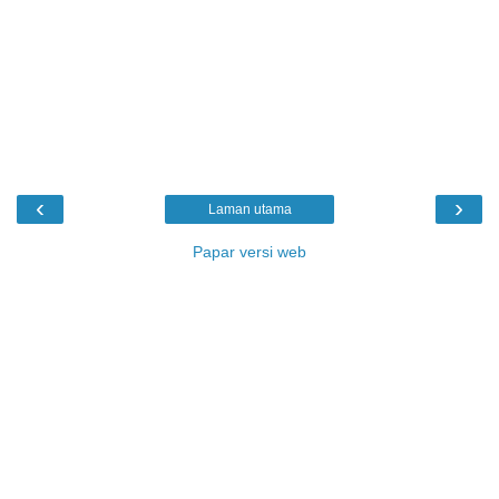
‹
›
Laman utama
Papar versi web