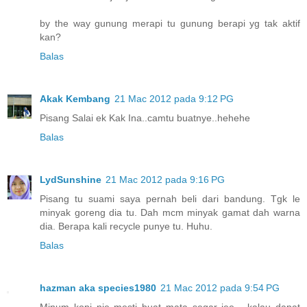
by the way gunung merapi tu gunung berapi yg tak aktif
kan?
Balas
Akak Kembang
21 Mac 2012 pada 9:12 PG
Pisang Salai ek Kak Ina..camtu buatnye..hehehe
Balas
LydSunshine
21 Mac 2012 pada 9:16 PG
Pisang tu suami saya pernah beli dari bandung. Tgk le
minyak goreng dia tu. Dah mcm minyak gamat dah warna
dia. Berapa kali recycle punye tu. Huhu.
Balas
hazman aka species1980
21 Mac 2012 pada 9:54 PG
Minum kopi nie mesti buat mata segar jee... kalau dapat