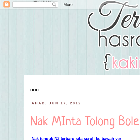
NUFFNANG
OOO
AHAD, JUN 17, 2012
Nak MInta Tolong Bole
Nak tenguk N3 terbaru sila scroll ke bawah yer