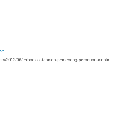
 PG
t.com/2012/06/terbaekkk-tahniah-pemenang-peraduan-air.html