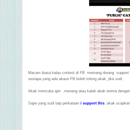
Macam biasa kalau contest di FB memang dorang support ha
sesiapa yang ada akaun FB boleh tolong akak, jika sudi .
Akak mencuba ajer ..menang atau kalah akak terima dengan 
Sape yang sudi taip perkataan
i support this
..akak ucapkan