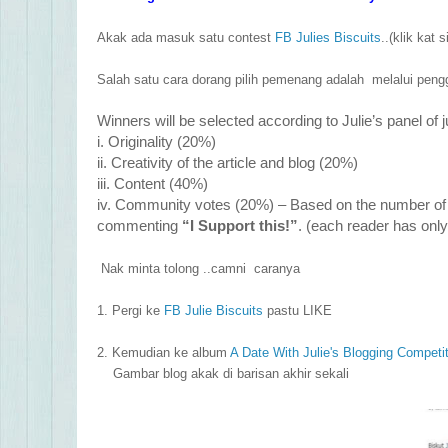
Akak ada masuk satu contest
FB Julies Biscuits
..(klik kat 
Salah satu cara dorang pilih pemenang adalah melalui pen
Winners will be selected according to Julie’s panel of 
i. Originality (20%)
ii. Creativity of the article and blog (20%)
iii. Content (40%)
iv. Community votes (20%) – Based on the number of r
commenting
“I Support this!”
. (each reader has only
Nak minta tolong ..camni caranya
1. Pergi ke
FB Julie Biscuits
pastu LIKE
2. Kemudian ke album
A Date With Julie's Blogging Competi
Gambar blog akak di barisan akhir sekali