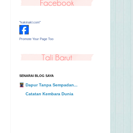
"kakinakl.com"
Promote Your Page Too
SENARAI BLOG SAYA
Dapur Tanpa Sempadan...
Catatan Kembara Dunia