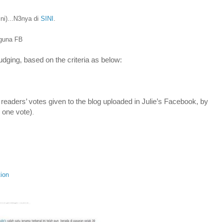
sini)...N3nya di
SINI
.
gguna FB
judging, based on the criteria as below:
eaders’ votes given to the blog uploaded in Julie’s Facebook, by
 one vote)
.
tion