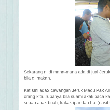
Sekarang ni di mana-mana ada di jual Jer
bila di makan.
Kat sini ada
2 cawangan
Jeruk Madu Pak Ali
orang kita..rupanya bila suami akak baca k
sebab anak buah, kakak ipar dan hb (nasib b