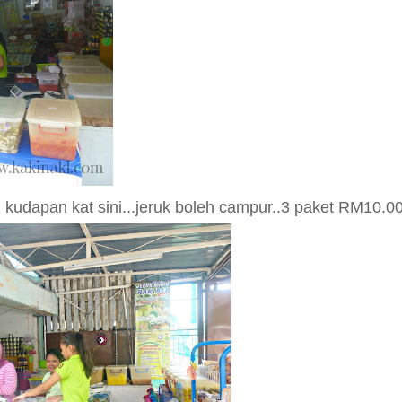
 kudapan kat sini...jeruk boleh campur..3 paket RM10.