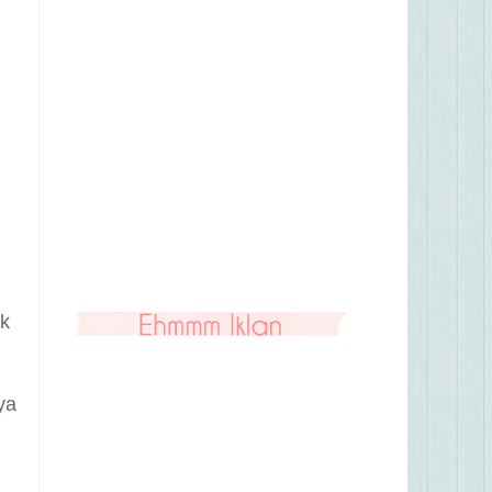
ak
ya