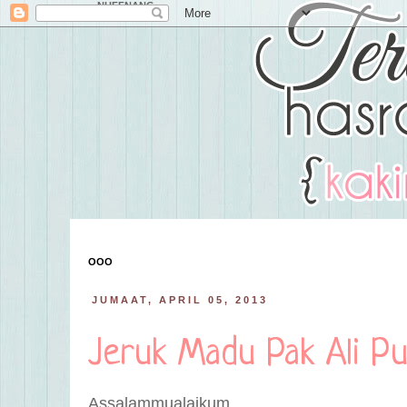
NUFFNANG
OOO
JUMAAT, APRIL 05, 2013
Jeruk Madu Pak Ali Pu
Assalammualaikum