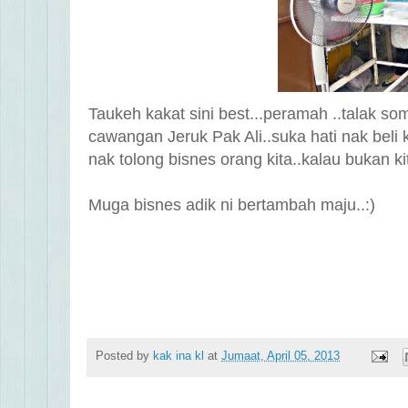
Taukeh kakat sini best...peramah ..talak som
cawangan Jeruk Pak Ali..suka hati nak beli 
nak tolong bisnes orang kita..kalau bukan ki
Muga bisnes adik ni bertambah maju..:)
Posted by
kak ina kl
at
Jumaat, April 05, 2013