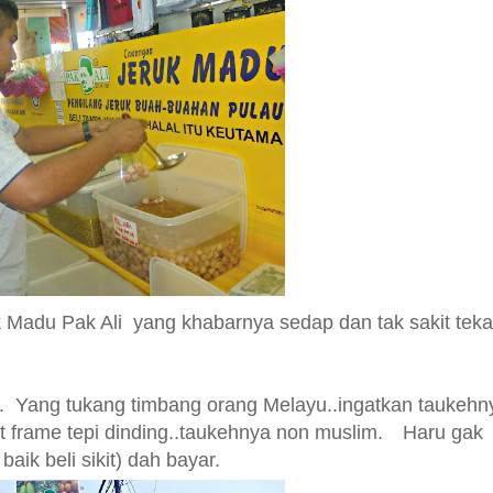
uk Madu Pak Ali
yang khabarnya sedap dan
tak sakit tek
.
Y
ang tukang timbang orang Melayu..ingatkan taukehn
at frame tepi dinding..taukehnya non muslim.
Haru gak
aik beli sikit) dah bayar.