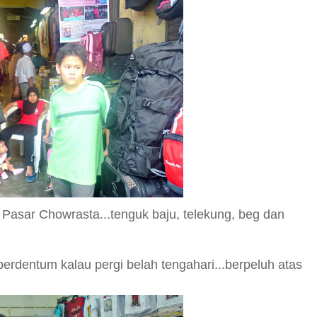
 Pasar
Chowrasta.
..tenguk baju
, telekung, b
eg da
n
 berdentum kalau pergi belah tengahari...berpeluh atas