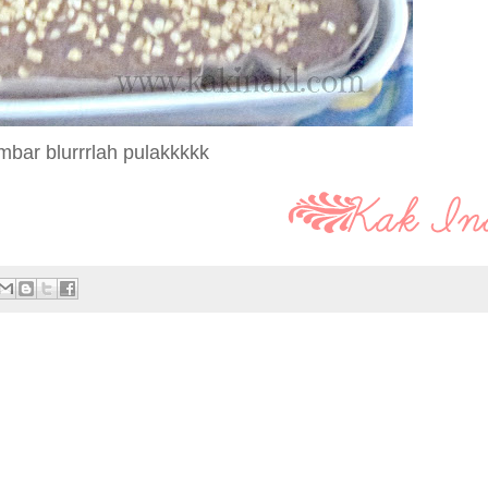
mbar blurrrlah pulakkkkk