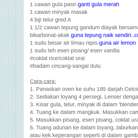
1 cawan gula pasir-
ganti gula merah
1 cawan minyak masak
4 biji telur gred A
1 1/2 cawan tepung gandum diayak bersama
bikarbonat-akak
guna tepung naik sendiri.
1 sudu besar air limau nipis-
guna air lemon
1 sudu teh esen pisang/ esen vanilla
#coklat rice/coklat urai
#badam cincang-sangai dulu
Cara-cara:
1. Panaskan oven ke suhu 185 darjah Celci
2. Sediakan loyang 4 persegi. Lenser denga
3. Kisar gula, telur, minyak di dalam 'blender
4. Tuang ke dalam mangkuk. Masukkan cam
5. Masukkan pisang, esen pisang, coklat urai
6. Tuang adunan ke dalam loyang
..
taburka
atau kek keperangan seperti di dalam gamb