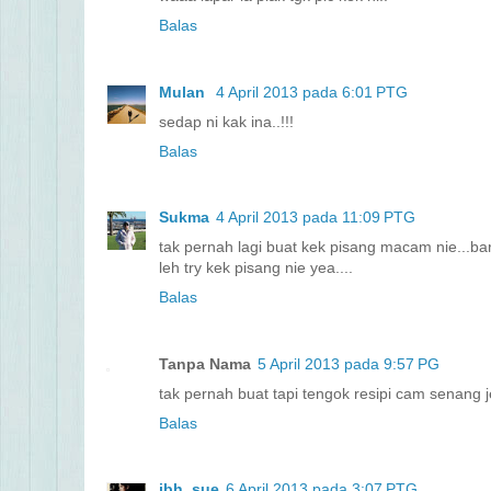
Balas
Mulan
4 April 2013 pada 6:01 PTG
sedap ni kak ina..!!!
Balas
Sukma
4 April 2013 pada 11:09 PTG
tak pernah lagi buat kek pisang macam nie...ba
leh try kek pisang nie yea....
Balas
Tanpa Nama
5 April 2013 pada 9:57 PG
tak pernah buat tapi tengok resipi cam senang je
Balas
ibh_sue
6 April 2013 pada 3:07 PTG