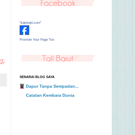
"kakinakl.com"
Promote Your Page Too
SENARAI BLOG SAYA
Dapur Tanpa Sempadan...
Catatan Kembara Dunia