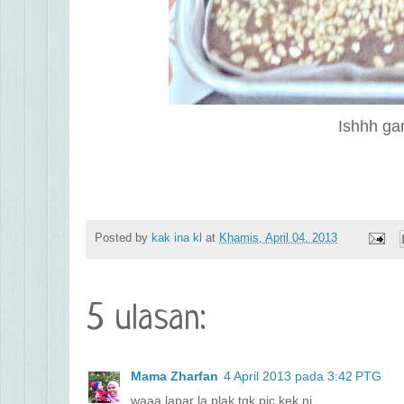
Ishhh ga
Posted by
kak ina kl
at
Khamis, April 04, 2013
5 ulasan:
Mama Zharfan
4 April 2013 pada 3:42 PTG
waaa lapar la plak tgk pic kek ni..