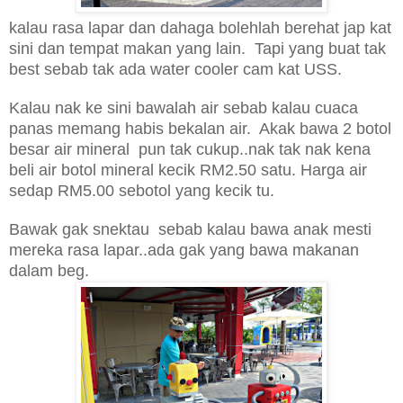
kalau rasa lapar dan dahaga bolehlah berehat jap kat
sini
dan
tempat makan yang lain.
T
api yang buat tak
best sebab tak ada water cooler cam kat USS.
K
alau nak ke sini bawalah air sebab kalau cuaca
panas memang habis bekalan air.
A
kak bawa 2 botol
besar air mineral pun tak cukup..nak tak nak kena
beli air botol mineral kecik RM2.50 satu.
Harga air
sedap RM5.00 sebotol yang kecik tu.
Bawak gak snektau sebab kalau bawa anak mesti
mereka rasa lapar..ada gak
yang bawa makanan
dalam beg.