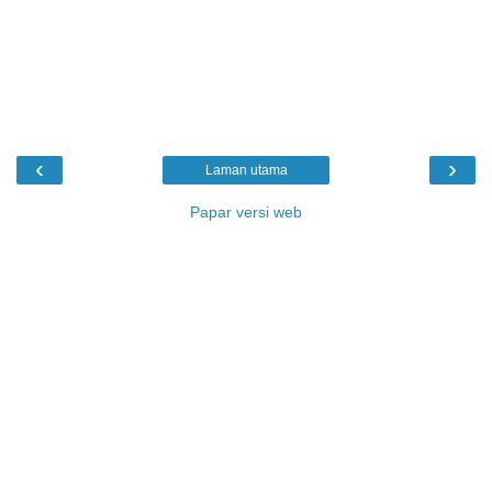
‹
›
Laman utama
Papar versi web