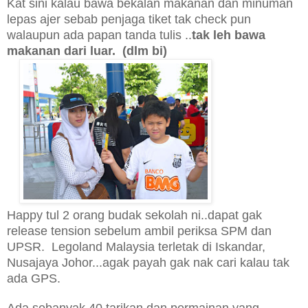
Kat sini kalau bawa bekalan makanan dan minuman
lepas ajer sebab penjaga tiket tak check pun
walaupun ada papan tanda tulis ..
tak leh bawa
makanan dari lua
r. (dlm bi
)
Happy tul 2 orang budak sekolah
ni..
dapat gak
release tension sebelum ambil periksa SPM dan
UPSR
.
Legoland Malaysia terletak di Iskandar,
Nusajaya Johor...agak payah gak nak cari kalau tak
ada GPS.
Ada sebanyak 40 tarikan dan permainan yang