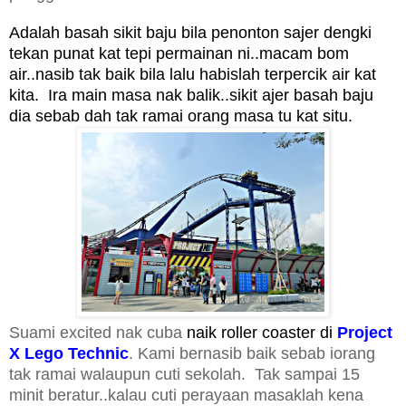
Adalah basah sikit baju bila penonton sajer dengki
tekan punat kat tepi permainan ni..macam bom
air..
nas
ib tak baik bila lalu habislah terpercik air kat
kita.
Ira main masa nak ba
li
k..sikit ajer
basah baju
dia sebab dah tak ramai orang masa tu kat situ.
Suami excited nak cuba
naik roller coaster di
Project
X Lego Technic
.
Kami ber
nasib baik sebab iorang
tak ramai walaupun cuti sekolah.
T
ak sampai 15
minit beratur..kalau cuti perayaan masaklah kena