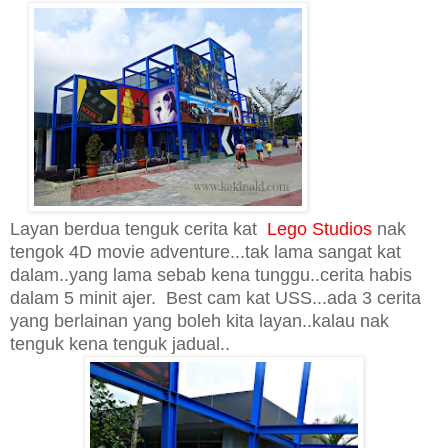
La
yan
berdua tengu
k cerita kat
Lego Studios
nak
tengok 4D movie adventure...tak lama sangat kat
dalam..yang lama sebab kena tunggu..cerita habis
dalam 5 minit ajer.
Best cam kat USS..
.
ada 3 cerita
yang berlainan
yang b
oleh k
ita layan..kalau nak
tenguk kena tenguk jadual..