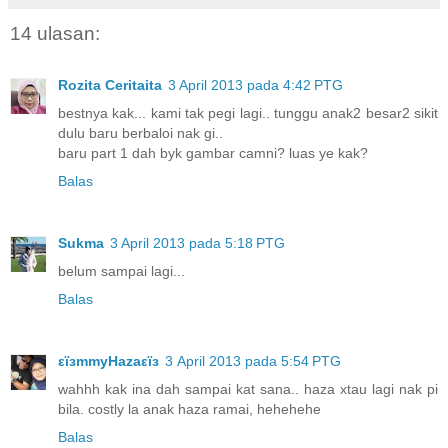
14 ulasan:
Rozita Ceritaita
3 April 2013 pada 4:42 PTG
bestnya kak... kami tak pegi lagi.. tunggu anak2 besar2 sikit
dulu baru berbaloi nak gi..
baru part 1 dah byk gambar camni? luas ye kak?
Balas
Sukma
3 April 2013 pada 5:18 PTG
belum sampai lagi...
Balas
εïзmmyHazaεïз
3 April 2013 pada 5:54 PTG
wahhh kak ina dah sampai kat sana.. haza xtau lagi nak pi
bila. costly la anak haza ramai, hehehehe
Balas