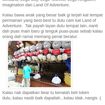
Imagination dan Land Of Adventure.
Kalau bawa anak yang
besar baik gi terjah kat tempat
permainan yang best-best tu
dulu cam kat Land of
Adventure.
T
ak payah layan dulu tempat lain..nanti
dah pu
as m
ain baru
gi tenguk puas-puas sebab kalau
orang dah ramai memang penat beratur.
Kalau nak
dapatkan bear tu kenalah beli token
dulu..kalau nasi
b
baik dapatlah...kalau idak..nangis :(