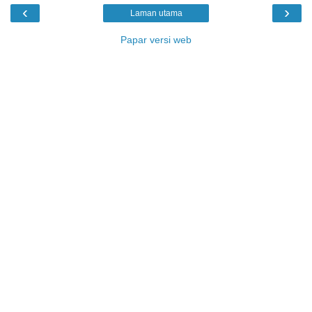
‹
›
Laman utama
Papar versi web