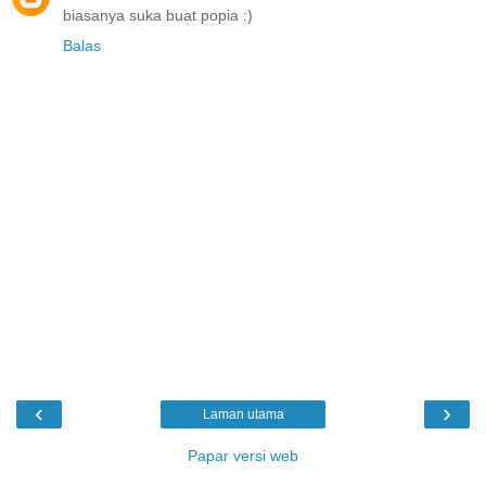
biasanya suka buat popia :)
Balas
‹
›
Laman utama
Papar versi web