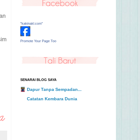
man
"kakinakl.com"
sim
Promote Your Page Too
SENARAI BLOG SAYA
Dapur Tanpa Sempadan...
Catatan Kembara Dunia