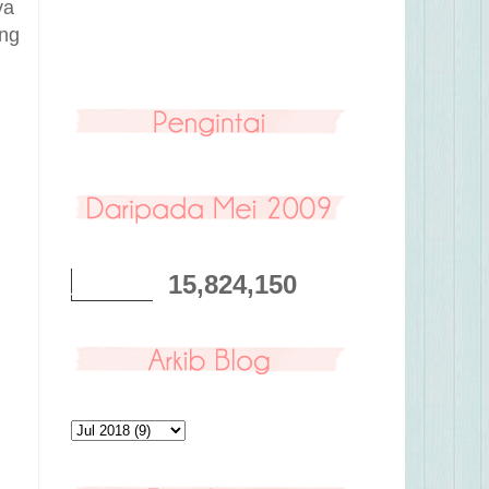
ya
ang
15,824,150