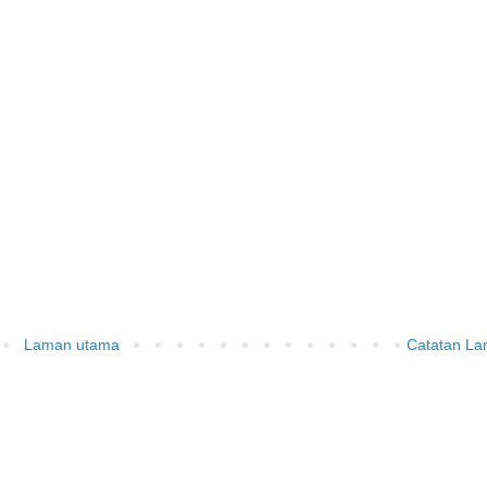
Laman utama
Catatan L