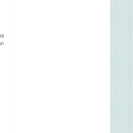
di
an