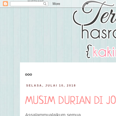
NUFFNANG
OOO
SELASA, JULAI 10, 2018
MUSIM DURIAN DI J
Assalammualaikum semua