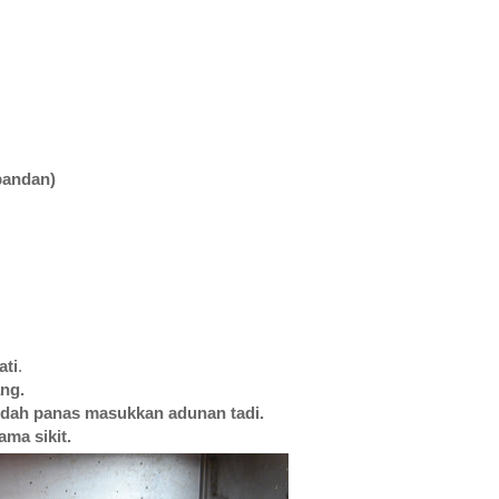
pandan)
ati
.
ng.
 dah panas masukkan adunan tadi.
ama sikit.