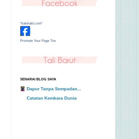
"kakinakl.com"
Promote Your Page Too
SENARAI BLOG SAYA
Dapur Tanpa Sempadan...
Catatan Kembara Dunia