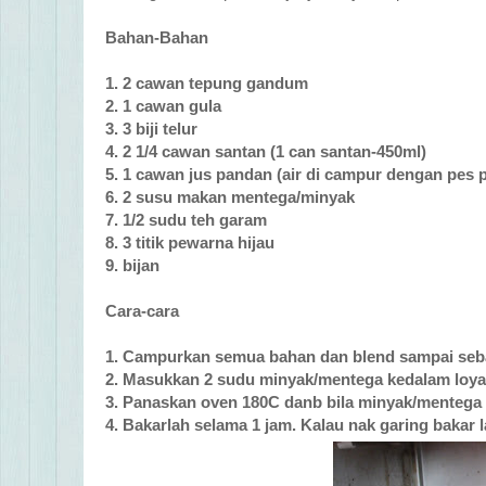
Bahan-Bahan
1. 2 cawan tepung gandum
2. 1 cawan gula
3. 3 biji telur
4. 2 1/4 cawan santan (1 can santan-450ml)
5. 1 cawan jus pandan (
air di campur dengan pes 
6. 2 susu makan mentega
/minyak
7. 1/2 sudu teh garam
8. 3 titik pewarna hijau
9. bijan
Cara-cara
1. Campurkan semua bahan dan
blend sampai seb
2. Masukkan 2 sudu minyak/mentega kedalam loya
3. Panaskan oven 180C danb bila minyak/mentega
4. Bakarlah selama 1 jam. Kalau nak garing bakar l