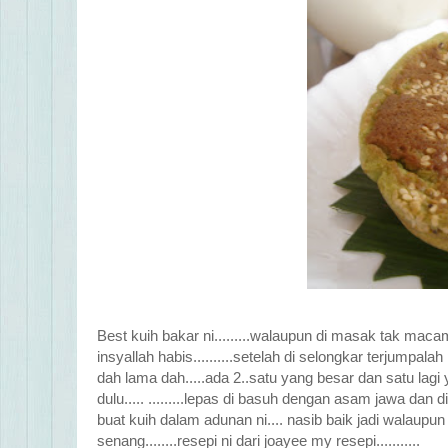
Best kuih bakar ni.........walaupun di masak tak macam 
insyallah habis..........setelah di selongkar terjumpa
dah lama dah.....ada 2..satu yang besar dan satu lagi
dulu..... .........lepas di basuh dengan asam jawa d
buat kuih dalam adunan ni.... nasib baik jadi walaupu
senang........resepi ni dari joayee my resepi...........