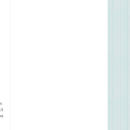
.
an
il
ba