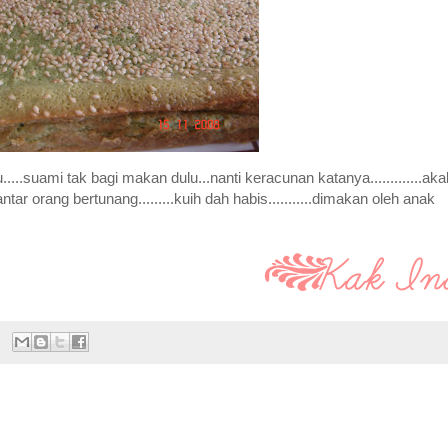
..suami tak bagi makan dulu...nanti keracunan katanya.............aka
antar orang bertunang.........kuih dah habis...........dimakan oleh anak