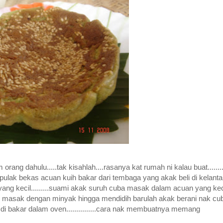
orang dahulu.....tak kisahlah....rasanya kat rumah ni kalau buat.......
lah pulak bekas acuan kuih bakar dari tembaga yang akak beli di kelant
 yang kecil.........suami akak suruh cuba masak dalam acuan yang kec
an di masak dengan minyak hingga mendidih barulah akak berani nak cu
n di bakar dalam oven...............cara nak membuatnya memang