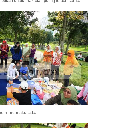
..bukan untuk mak dia...puting tu pun sama...
.mcm-mcm aksi ada...