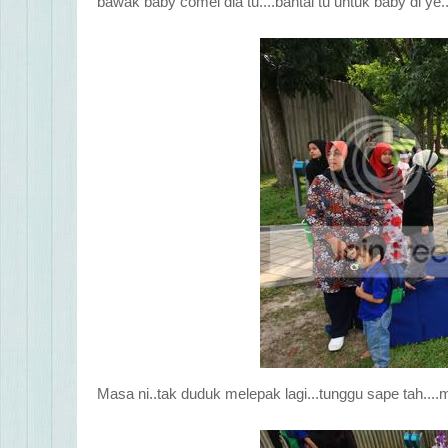
bawak baby comel dia tu....bantal tu untuk baby di ye.
Masa ni..tak duduk melepak lagi...tunggu sape tah...