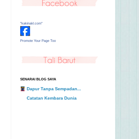
"kakinakl.com"
Promote Your Page Too
SENARAI BLOG SAYA
Dapur Tanpa Sempadan...
Catatan Kembara Dunia