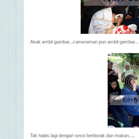
Akak ambil gambar...cameraman pun ambil gambar...
Tak habis lagi dengan sessi berborak dan makan.....