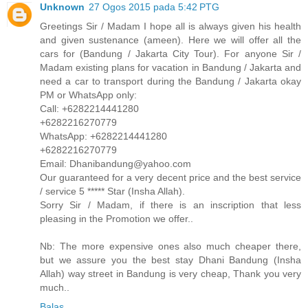
Unknown
27 Ogos 2015 pada 5:42 PTG
Greetings Sir / Madam I hope all is always given his health
and given sustenance (ameen). Here we will offer all the
cars for (Bandung / Jakarta City Tour). For anyone Sir /
Madam existing plans for vacation in Bandung / Jakarta and
need a car to transport during the Bandung / Jakarta okay
PM or WhatsApp only:
Call: +6282214441280
+6282216270779
WhatsApp: +6282214441280
+6282216270779
Email: Dhanibandung@yahoo.com
Our guaranteed for a very decent price and the best service
/ service 5 ***** Star (Insha Allah).
Sorry Sir / Madam, if there is an inscription that less
pleasing in the Promotion we offer..
Nb: The more expensive ones also much cheaper there,
but we assure you the best stay Dhani Bandung (Insha
Allah) way street in Bandung is very cheap, Thank you very
much..
Balas