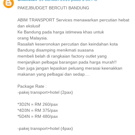
PAKEJBUDGET BERCUTI BANDUNG
ABIM TRANSPORT Services menawarkan percutian hebat
dan ekslusif
Ke Bandung pada harga istimewa khas untuk
orang Malaysia.
Rasailah keseronokan percutian dan keindahan kota
Bandung disamping menikmati suasana
membeli belah di rangkaian factory outlet yang
menjanjikan pelbagai barangan pada harga murah!!
Dan juga jangan lepaskan peluang merasai keenakkan
makanan yang pelbagai dan sedap....
Package Rate :
-pakej transport+hotel (2pax)
*3D2N = RM 260/pax
*4D3N = RM 375/pax
*5D4N = RM 480/pax
-pakej transport+hotel (4pax)