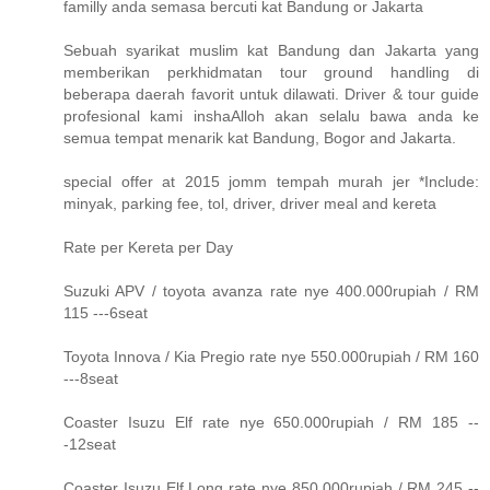
familly anda semasa bercuti kat Bandung or Jakarta
Sebuah syarikat muslim kat Bandung dan Jakarta yang
memberikan perkhidmatan tour ground handling di
beberapa daerah favorit untuk dilawati. Driver & tour guide
profesional kami inshaAlloh akan selalu bawa anda ke
semua tempat menarik kat Bandung, Bogor and Jakarta.
special offer at 2015 jomm tempah murah jer *Include:
minyak, parking fee, tol, driver, driver meal and kereta
Rate per Kereta per Day
Suzuki APV / toyota avanza rate nye 400.000rupiah / RM
115 ---6seat
Toyota Innova / Kia Pregio rate nye 550.000rupiah / RM 160
---8seat
Coaster Isuzu Elf rate nye 650.000rupiah / RM 185 --
-12seat
Coaster Isuzu Elf Long rate nye 850.000rupiah / RM 245 --