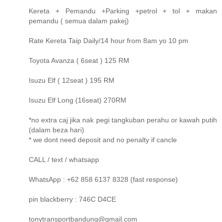
Kereta + Pemandu +Parking +petrol + tol + makan
pemandu ( semua dalam pakej)
Rate Kereta Taip Daily/14 hour from 8am yo 10 pm
Toyota Avanza ( 6seat ) 125 RM
Isuzu Elf ( 12seat ) 195 RM
Isuzu Elf Long (16seat) 270RM
*no extra caj jika nak pegi tangkuban perahu or kawah putih
(dalam beza hari)
* we dont need deposit and no penalty if cancle
CALL / text / whatsapp
WhatsApp : +62 858 6137 8328 (fast response)
pin blackberry : 746C D4CE
tonytransportbandung@gmail.com