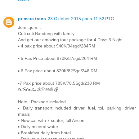
primera trans
23 Oktober 2015 pada 11:52 PTG
Jom...jom...
Cuti cuti Bandung with family
And get our amazing tour package for 4 Days 3 Night..
▪ 4 pax price about 940K/94sgd/284RM
▪ 5 Pax Price about 870K/87sgd/264 RM
▪ 6 Pax price about 820K/82Sgd/246 RM
▪7 Pax price about 785K/78.5Sgd/238 RM
👠👓👞👟👒👗👜👢💰
Note : Package included
▪ Daily transport included driver, fuel, tol, parking, driver
meals
▪ New car with 7 seater, full Aircon
▪ Daily mineral water
▪ Breakfast daily from hotel
▪ Daily tour (as costumer request)