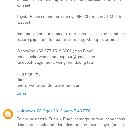
-17seat
Toyota Hiace commuter rate nye 850.000rupiah / RM 245 --
-12seat
*company kami tak payah ada deposite cukup send jer
picture plight and tempahan kereta by whatapps or email
WhatsApp +62 877 1519 6061 (mas Bimo)
email mekarwangibandungtour@gmail.com
facebook page mekarwangi bandoeng tour
king regards,
Bimo
mekar wangi bandung syariah tour
Balas
Unknown
23 Ogos 2015 pada 7:43 PTG
Salam sejahtera Tuan / Puan semoga semua senantiasa
diberikan kesehatan dan dimurahkan rezeki nya (amiin).