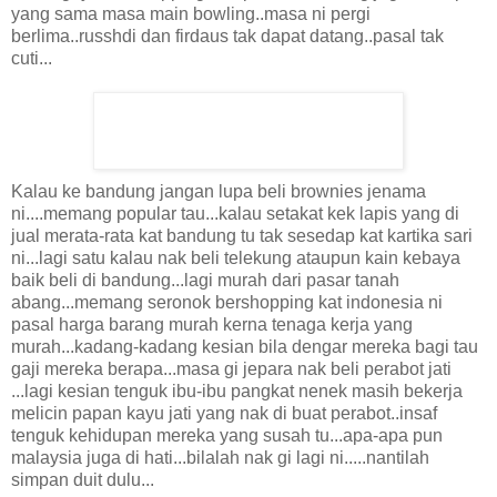
yang sama masa main bowling..masa ni pergi
berlima..russhdi dan firdaus tak dapat datang..pasal tak
cuti...
Kalau ke bandung jangan lupa beli brownies jenama
ni....memang popular tau...kalau setakat kek lapis yang di
jual merata-rata kat bandung tu tak sesedap kat kartika sari
ni...lagi satu kalau nak beli telekung ataupun kain kebaya
baik beli di bandung...lagi murah dari pasar tanah
abang...memang seronok bershopping kat indonesia ni
pasal harga barang murah kerna tenaga kerja yang
murah...kadang-kadang kesian bila dengar mereka bagi tau
gaji mereka berapa...masa gi jepara nak beli perabot jati
...lagi kesian tenguk ibu-ibu pangkat nenek masih bekerja
melicin papan kayu jati yang nak di buat perabot..insaf
tenguk kehidupan mereka yang susah tu...apa-apa pun
malaysia juga di hati...bilalah nak gi lagi ni.....nantilah
simpan duit dulu...