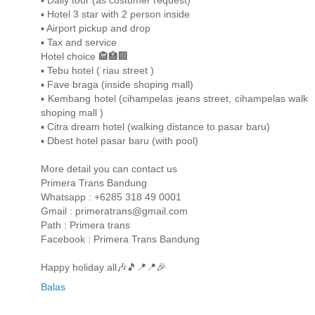
▪ Hotel 3 star with 2 person inside
▪ Airport pickup and drop
▪ Tax and service
Hotel choice 🏤🏣🏢
▪ Tebu hotel ( riau street )
▪ Fave braga (inside shoping mall)
▪ Kembang hotel (cihampelas jeans street, cihampelas walk
shoping mall )
▪ Citra dream hotel (walking distance to pasar baru)
▪ Dbest hotel pasar baru (with pool)
More detail you can contact us
Primera Trans Bandung
Whatsapp : +6285 318 49 0001
Gmail : primeratrans@gmail.com
Path : Primera trans
Facebook : Primera Trans Bandung
Happy holiday all🎶🎵📍📍🎉
Balas