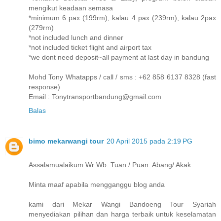
mengikut keadaan semasa
*minimum 6 pax (199rm), kalau 4 pax (239rm), kalau 2pax
(279rm)
*not included lunch and dinner
*not included ticket flight and airport tax
*we dont need deposit~all payment at last day in bandung
Mohd Tony Whatapps / call / sms : +62 858 6137 8328 (fast
response)
Email : Tonytransportbandung@gmail.com
Balas
bimo mekarwangi tour
20 April 2015 pada 2:19 PG
Assalamualaikum Wr Wb. Tuan / Puan. Abang/ Akak
Minta maaf apabila mengganggu blog anda
kami dari Mekar Wangi Bandoeng Tour Syariah
menyediakan pilihan dan harga terbaik untuk keselamatan