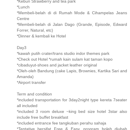
*Kebun Strawberry and tea park
*Lunch
*Membeli-belah di di Rumah Mode & Cihampelas Jeans
Centre
*Membeli-belah di Jalan Dago (Grande, Episode, Edward
Forrer, Natural, etc)
*Dinner & kembali ke Hotel
Day3
*kawah putih crater/trans studio indor themes park
*Check out Hotel *rumah kain sulam kat taman kopo
*cibaduyut-shoes and jacket leather original
*Oleh-oleh Bandung (cake Lapis, Brownies, Kartika Sari and
Amanda)
*Airport transfer
Term and condition
*included transportation for 3day2night type kereta 7seater
all included
*included 3 room deluxe ~king bed size hotel 3star also
include free buffet breakfast
*included entrance fee tangkuban perahu sahaja
*Tentative bersifat Free & Easy, program boleh diubah