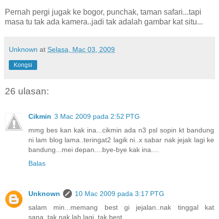
Pernah pergi jugak ke bogor, punchak, taman safari...tapi
masa tu tak ada kamera..jadi tak adalah gambar kat situ...
Unknown
at
Selasa, Mac 03, 2009
Kongsi
26 ulasan:
Cikmin
3 Mac 2009 pada 2:52 PTG
mmg bes kan kak ina...cikmin ada n3 psl sopin kt bandung
ni lam blog lama..teringat2 lagik ni..x sabar nak jejak lagi ke
bandung...mei depan....bye-bye kak ina....
Balas
Unknown
10 Mac 2009 pada 3:17 PTG
salam min...memang best gi jejalan..nak tinggal kat
sana..tak nak lah lagi..tak best...