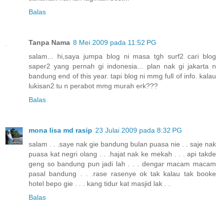
Balas
Tanpa Nama
8 Mei 2009 pada 11:52 PG
salam... hi,saya jumpa blog ni masa tgh surf2 cari blog
saper2 yang pernah gi indonesia... plan nak gi jakarta n
bandung end of this year. tapi blog ni mmg full of info. kalau
lukisan2 tu n perabot mmg murah erk???
Balas
mona lisa md rasip
23 Julai 2009 pada 8:32 PG
salam . . .saye nak gie bandung bulan puasa nie . . saje nak
puasa kat negri olang . . .hajat nak ke mekah . . . api takde
geng so bandung pun jadi lah . . . dengar macam macam
pasal bandung . . .rase rasenye ok tak kalau tak booke
hotel bepo gie . . . kang tidur kat masjid lak . .
Balas