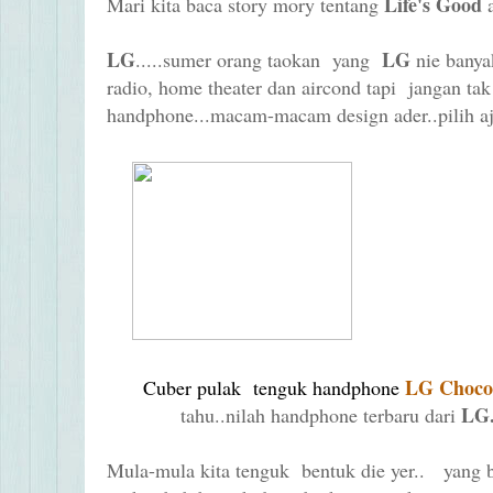
Life's Good
Mari kita baca story mory tentang
LG
LG
.....sumer orang taokan yang
nie banya
radio, home theater dan aircond tapi jangan ta
handphone...macam-macam design ader..pilih a
LG Choco
Cuber pulak tenguk handphone
LG.
tahu..nilah handphone terbaru dari
Mula-mula kita tenguk bentuk die yer.. yang b