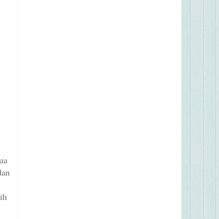
mua
dan
ih