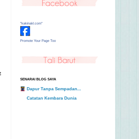
"kakinakl.com"
Promote Your Page Too
g
SENARAI BLOG SAYA
Dapur Tanpa Sempadan...
Catatan Kembara Dunia