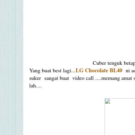
Cuber tenguk betap
LG Chocolate BL40
Yang buat best lagi...
ni ad
suker sangat buat video call ....memang amat 
lah....