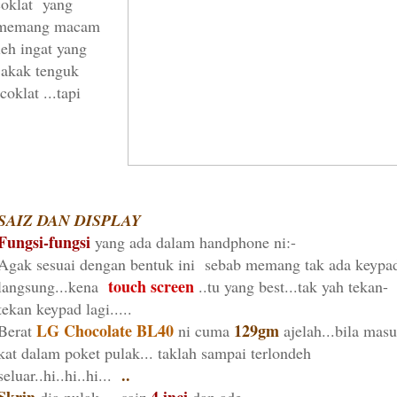
coklat yang
lu..memang macam
leh ingat yang
 akak tenguk
klat ...tapi
SAIZ DAN DISPLAY
Fungsi-fungsi
yang ada dalam handphone ni:-
Agak sesuai dengan bentuk ini sebab memang tak ada keypa
touch screen
langsung...kena
..tu yang best...tak yah tekan-
tekan keypad lagi.....
LG Chocolate BL40
129gm
Berat
ni cuma
ajelah...bila mas
kat dalam poket pulak... taklah sampai terlondeh
..
seluar..hi..hi..hi...