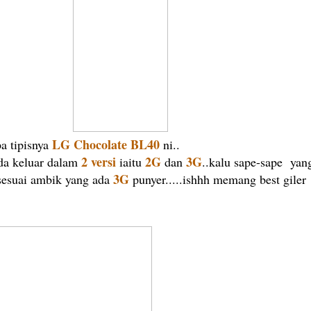
LG Chocolate BL40
a tipisnya
ni..
2 versi
2G
3G
a keluar dalam
iaitu
dan
..kalu sape-sape yan
3G
sesuai ambik yang ada
punyer.....ishhh memang best giler