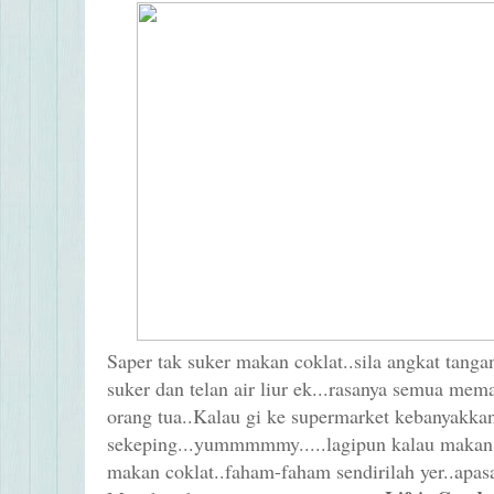
Saper tak suker makan coklat..sila angkat tanga
suker dan telan air liur ek...rasanya semua me
orang tua..Kalau gi ke supermarket kebanyakkan 
sekeping...yummmmmy.....lagipun kalau makan co
makan coklat..faham-faham sendirilah yer..apasal