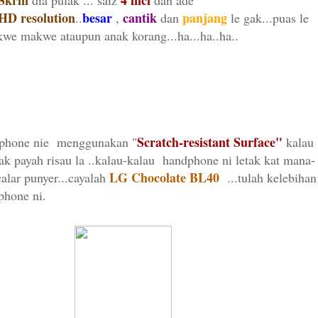
Skrin
4 inci
dia pulak ... saiz
dan ade
HD
resolution
besar
cantik
panjang
..
,
dan
le gak...puas le
kwe makwe ataupun anak korang...ha...ha..ha..
Scratch-resistant Surface"
phone nie menggunakan "
kalau
 tak payah risau la ..kalau-kalau handphone ni letak kat mana-
LG Chocolate BL40
calar punyer...cayalah
...tulah kelebihan
hone ni.