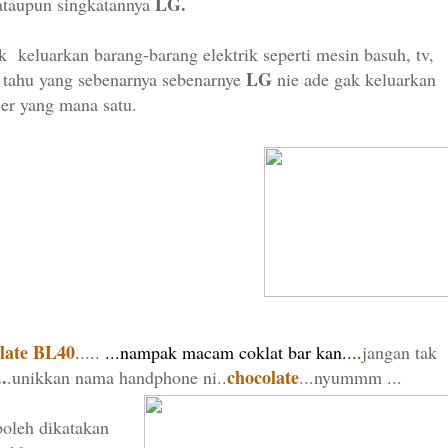
LG.
ataupun singkatannya
k keluarkan barang-barang elektrik seperti mesin basuh, tv,
LG
k tahu yang sebenarnya sebenarnye
nie ade gak keluarkan
jer yang mana satu.
late BL40
.
....
...nampak macam coklat bar kan.
...
jangan tak
.
chocolate
.unikkan nama handphone ni..
...nyummm ...
oleh dikatakan