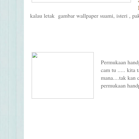
kalau letak gambar wallpaper suami, isteri , pa
Permukaan hand
cam tu ..... kita
mana....tak kan 
permukaan handp